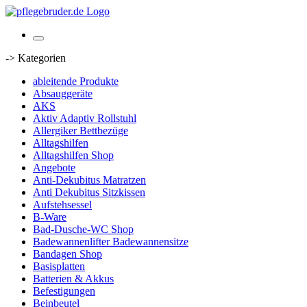
-> Kategorien
ableitende Produkte
Absauggeräte
AKS
Aktiv Adaptiv Rollstuhl
Allergiker Bettbezüge
Alltagshilfen
Alltagshilfen Shop
Angebote
Anti-Dekubitus Matratzen
Anti Dekubitus Sitzkissen
Aufstehsessel
B-Ware
Bad-Dusche-WC Shop
Badewannenlifter Badewannensitze
Bandagen Shop
Basisplatten
Batterien & Akkus
Befestigungen
Beinbeutel