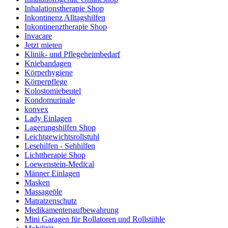
Inhalationstherapie Shop
Inkontinenz Alltagshilfen
Inkontinenztherapie Shop
Invacare
Jetzt mieten
Klinik- und Pflegeheimbedarf
Kniebandagen
Körperhygiene
Körperpflege
Kolostomiebeutel
Kondomurinale
konvex
Lady Einlagen
Lagerungshilfen Shop
Leichtgewichtsrollstuhl
Lesehilfen - Sehhilfen
Lichttherapie Shop
Loewenstein-Medical
Männer Einlagen
Masken
Massageöle
Matratzenschutz
Medikamentenaufbewahrung
Mini Garagen für Rollatoren und Rollstühle