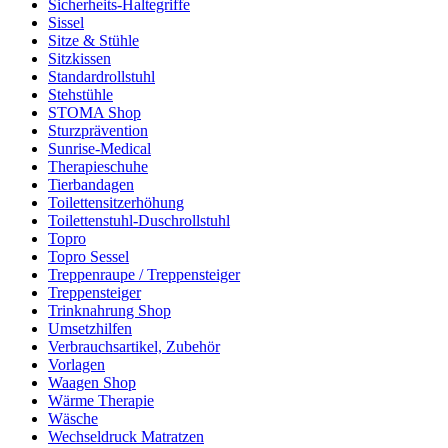
Sicherheits-Haltegriffe
Sissel
Sitze & Stühle
Sitzkissen
Standardrollstuhl
Stehstühle
STOMA Shop
Sturzprävention
Sunrise-Medical
Therapieschuhe
Tierbandagen
Toilettensitzerhöhung
Toilettenstuhl-Duschrollstuhl
Topro
Topro Sessel
Treppenraupe / Treppensteiger
Treppensteiger
Trinknahrung Shop
Umsetzhilfen
Verbrauchsartikel, Zubehör
Vorlagen
Waagen Shop
Wärme Therapie
Wäsche
Wechseldruck Matratzen