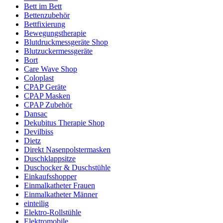
Bett im Bett
Bettenzubehör
Bettfixierung
Bewegungstherapie
Blutdruckmessgeräte Shop
Blutzuckermessgeräte
Bort
Care Wave Shop
Coloplast
CPAP Geräte
CPAP Masken
CPAP Zubehör
Dansac
Dekubitus Therapie Shop
Devilbiss
Dietz
Direkt Nasenpolstermasken
Duschklappsitze
Duschocker & Duschstühle
Einkaufsshopper
Einmalkatheter Frauen
Einmalkatheter Männer
einteilig
Elektro-Rollstühle
Elektromobile