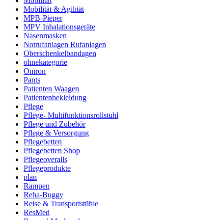
Mobilität
Mobilität & Agilität
MPB-Pieper
MPV Inhalationsgeräte
Nasenmasken
Notrufanlagen Rufanlagen
Oberschenkelbandagen
ohnekategorie
Omron
Pants
Patienten Waagen
Patientenbekleidung
Pflege
Pflege- Multifunktionsrollstuhl
Pflege und Zubehör
Pflege & Versorgung
Pflegebetten
Pflegebetten Shop
Pflegeoveralls
Pflegeprodukte
plan
Rampen
Reha-Buggy
Reise & Transportstühle
ResMed