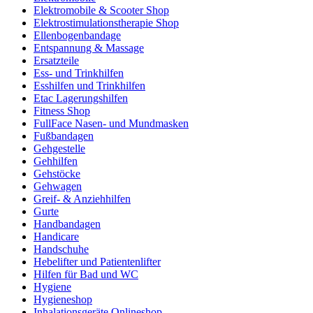
Elektromobile & Scooter Shop
Elektrostimulationstherapie Shop
Ellenbogenbandage
Entspannung & Massage
Ersatzteile
Ess- und Trinkhilfen
Esshilfen und Trinkhilfen
Etac Lagerungshilfen
Fitness Shop
FullFace Nasen- und Mundmasken
Fußbandagen
Gehgestelle
Gehhilfen
Gehstöcke
Gehwagen
Greif- & Anziehhilfen
Gurte
Handbandagen
Handicare
Handschuhe
Hebelifter und Patientenlifter
Hilfen für Bad und WC
Hygiene
Hygieneshop
Inhalationsgeräte Onlineshop