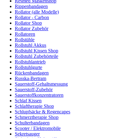
Resmed Maskenshop
Rippenbandagen
Rollator (alle Modelle)
Rollator - Carbon
Rollator Shop
Rollator Zubehör
Rollatoren
Rollstühle
Rollstuhl Akkus
Rollstuhl Kissen Shop
Rollstuhl Zubehörteile
Rollstuhlantrieb
Rollstuhlgurte
Rückenbandagen
Russka-Bertram
Sauerstoff-Gehaltsmessung
Sauerstoff-Zubehör
Sauerstoffkonzentratoren
Schlaf Kissen
Schlaftherapie Shop
Schlupfsäcke & Regencapes
Schmerztherapie Shop
Schulterbandagen
Scooter / Elektromobile
Sekretsauger