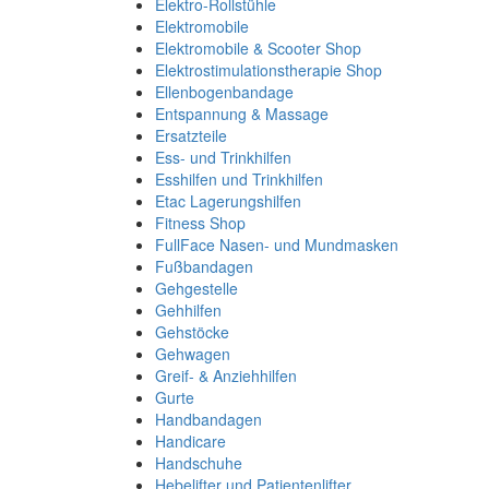
Elektro-Rollstühle
Elektromobile
Elektromobile & Scooter Shop
Elektrostimulationstherapie Shop
Ellenbogenbandage
Entspannung & Massage
Ersatzteile
Ess- und Trinkhilfen
Esshilfen und Trinkhilfen
Etac Lagerungshilfen
Fitness Shop
FullFace Nasen- und Mundmasken
Fußbandagen
Gehgestelle
Gehhilfen
Gehstöcke
Gehwagen
Greif- & Anziehhilfen
Gurte
Handbandagen
Handicare
Handschuhe
Hebelifter und Patientenlifter