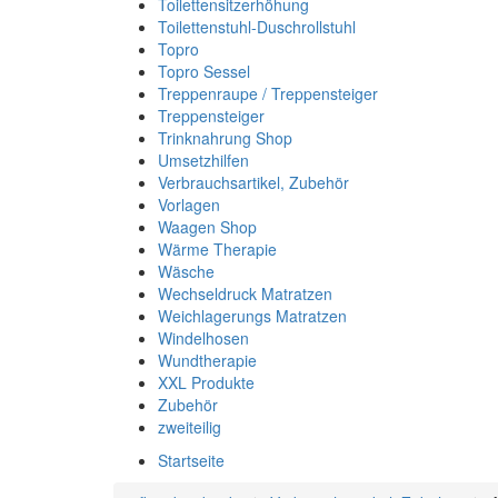
Toilettensitzerhöhung
Toilettenstuhl-Duschrollstuhl
Topro
Topro Sessel
Treppenraupe / Treppensteiger
Treppensteiger
Trinknahrung Shop
Umsetzhilfen
Verbrauchsartikel, Zubehör
Vorlagen
Waagen Shop
Wärme Therapie
Wäsche
Wechseldruck Matratzen
Weichlagerungs Matratzen
Windelhosen
Wundtherapie
XXL Produkte
Zubehör
zweiteilig
Startseite