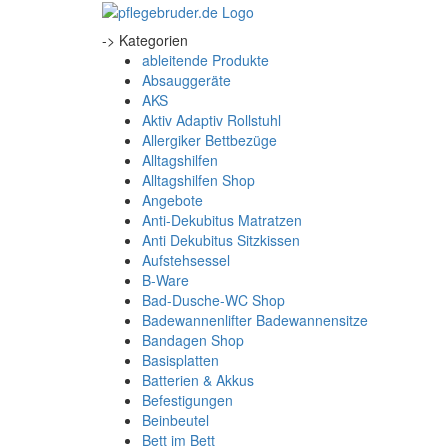
-> Kategorien
ableitende Produkte
Absauggeräte
AKS
Aktiv Adaptiv Rollstuhl
Allergiker Bettbezüge
Alltagshilfen
Alltagshilfen Shop
Angebote
Anti-Dekubitus Matratzen
Anti Dekubitus Sitzkissen
Aufstehsessel
B-Ware
Bad-Dusche-WC Shop
Badewannenlifter Badewannensitze
Bandagen Shop
Basisplatten
Batterien & Akkus
Befestigungen
Beinbeutel
Bett im Bett