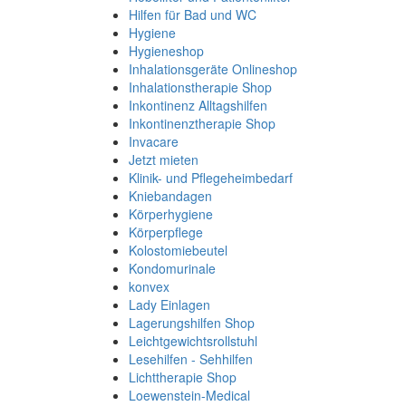
Hilfen für Bad und WC
Hygiene
Hygieneshop
Inhalationsgeräte Onlineshop
Inhalationstherapie Shop
Inkontinenz Alltagshilfen
Inkontinenztherapie Shop
Invacare
Jetzt mieten
Klinik- und Pflegeheimbedarf
Kniebandagen
Körperhygiene
Körperpflege
Kolostomiebeutel
Kondomurinale
konvex
Lady Einlagen
Lagerungshilfen Shop
Leichtgewichtsrollstuhl
Lesehilfen - Sehhilfen
Lichttherapie Shop
Loewenstein-Medical