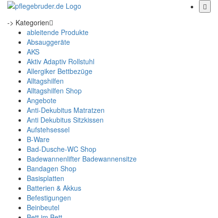
-> Kategorien
ableitende Produkte
Absauggeräte
AKS
Aktiv Adaptiv Rollstuhl
Allergiker Bettbezüge
Alltagshilfen
Alltagshilfen Shop
Angebote
Anti-Dekubitus Matratzen
Anti Dekubitus Sitzkissen
Aufstehsessel
B-Ware
Bad-Dusche-WC Shop
Badewannenlifter Badewannensitze
Bandagen Shop
Basisplatten
Batterien & Akkus
Befestigungen
Beinbeutel
Bett im Bett