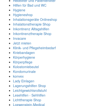
Hebelifter und Patientenlifter
Hilfen für Bad und WC
Hygiene
Hygieneshop
Inhalationsgeräte Onlineshop
Inhalationstherapie Shop
Inkontinenz Alltagshilfen
Inkontinenztherapie Shop
Invacare
Jetzt mieten
Klinik- und Pflegeheimbedarf
Kniebandagen
Körperhygiene
Körperpflege
Kolostomiebeutel
Kondomurinale
konvex
Lady Einlagen
Lagerungshilfen Shop
Leichtgewichtsrollstuhl
Lesehilfen - Sehhilfen
Lichttherapie Shop
Loewenstein-Medical