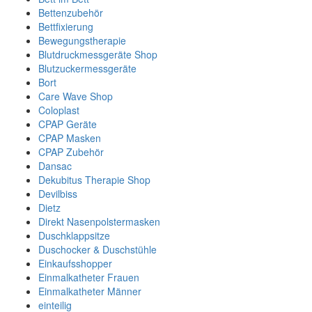
Bettenzubehör
Bettfixierung
Bewegungstherapie
Blutdruckmessgeräte Shop
Blutzuckermessgeräte
Bort
Care Wave Shop
Coloplast
CPAP Geräte
CPAP Masken
CPAP Zubehör
Dansac
Dekubitus Therapie Shop
Devilbiss
Dietz
Direkt Nasenpolstermasken
Duschklappsitze
Duschocker & Duschstühle
Einkaufsshopper
Einmalkatheter Frauen
Einmalkatheter Männer
einteilig