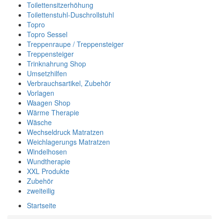
Toilettensitzerhöhung
Toilettenstuhl-Duschrollstuhl
Topro
Topro Sessel
Treppenraupe / Treppensteiger
Treppensteiger
Trinknahrung Shop
Umsetzhilfen
Verbrauchsartikel, Zubehör
Vorlagen
Waagen Shop
Wärme Therapie
Wäsche
Wechseldruck Matratzen
Weichlagerungs Matratzen
Windelhosen
Wundtherapie
XXL Produkte
Zubehör
zweiteilig
Startseite