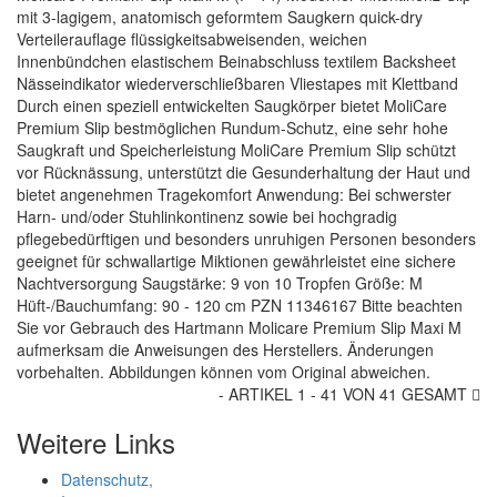
mit 3-lagigem, anatomisch geformtem Saugkern quick-dry
Verteilerauflage flüssigkeitsabweisenden, weichen
Innenbündchen elastischem Beinabschluss textilem Backsheet
Nässeindikator wiederverschließbaren Vliestapes mit Klettband
Durch einen speziell entwickelten Saugkörper bietet MoliCare
Premium Slip bestmöglichen Rundum-Schutz, eine sehr hohe
Saugkraft und Speicherleistung MoliCare Premium Slip schützt
vor Rücknässung, unterstützt die Gesunderhaltung der Haut und
bietet angenehmen Tragekomfort Anwendung: Bei schwerster
Harn- und/oder Stuhlinkontinenz sowie bei hochgradig
pflegebedürftigen und besonders unruhigen Personen besonders
geeignet für schwallartige Miktionen gewährleistet eine sichere
Nachtversorgung Saugstärke: 9 von 10 Tropfen Größe: M
Hüft-/Bauchumfang: 90 - 120 cm PZN 11346167 Bitte beachten
Sie vor Gebrauch des Hartmann Molicare Premium Slip Maxi M
aufmerksam die Anweisungen des Herstellers. Änderungen
vorbehalten. Abbildungen können vom Original abweichen.
- ARTIKEL 1 - 41 VON 41 GESAMT
Weitere Links
Datenschutz,