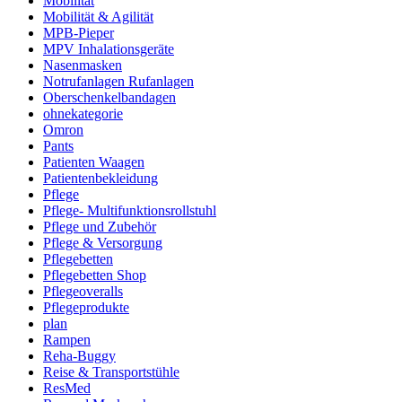
Mobilität
Mobilität & Agilität
MPB-Pieper
MPV Inhalationsgeräte
Nasenmasken
Notrufanlagen Rufanlagen
Oberschenkelbandagen
ohnekategorie
Omron
Pants
Patienten Waagen
Patientenbekleidung
Pflege
Pflege- Multifunktionsrollstuhl
Pflege und Zubehör
Pflege & Versorgung
Pflegebetten
Pflegebetten Shop
Pflegeoveralls
Pflegeprodukte
plan
Rampen
Reha-Buggy
Reise & Transportstühle
ResMed