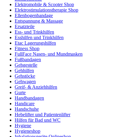
Elektromobile & Scooter Shop
Elektrostimulationstherapie Shop
Ellenbogenbandage
Entspannung & Massage
Ersatzteile
Ess- und Trinkhilfen
Esshilfen und Trinkhilfen
Etac Lagerungshilfen
Fitness Shop
FullFace Nasen- und Mundmasken
Fußbandagen
Gehgestelle
Gehhilfen
Gehstöcke
Gehwagen
Greif- & Anziehhilfen
Gurte
Handbandagen
Handicare
Handschuhe
Hebelifter und Patientenlifter
Hilfen für Bad und WC
Hygiene
Hygieneshop
Inhalationsgeräte Onlineshop