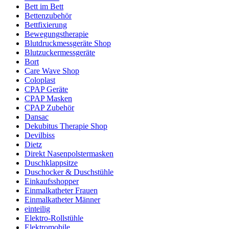
Bett im Bett
Bettenzubehör
Bettfixierung
Bewegungstherapie
Blutdruckmessgeräte Shop
Blutzuckermessgeräte
Bort
Care Wave Shop
Coloplast
CPAP Geräte
CPAP Masken
CPAP Zubehör
Dansac
Dekubitus Therapie Shop
Devilbiss
Dietz
Direkt Nasenpolstermasken
Duschklappsitze
Duschocker & Duschstühle
Einkaufsshopper
Einmalkatheter Frauen
Einmalkatheter Männer
einteilig
Elektro-Rollstühle
Elektromobile