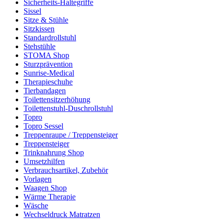
Sicherheits-Haltegriffe
Sissel
Sitze & Stühle
Sitzkissen
Standardrollstuhl
Stehstühle
STOMA Shop
Sturzprävention
Sunrise-Medical
Therapieschuhe
Tierbandagen
Toilettensitzerhöhung
Toilettenstuhl-Duschrollstuhl
Topro
Topro Sessel
Treppenraupe / Treppensteiger
Treppensteiger
Trinknahrung Shop
Umsetzhilfen
Verbrauchsartikel, Zubehör
Vorlagen
Waagen Shop
Wärme Therapie
Wäsche
Wechseldruck Matratzen