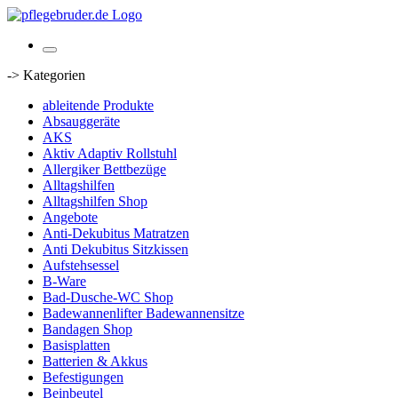
-> Kategorien
ableitende Produkte
Absauggeräte
AKS
Aktiv Adaptiv Rollstuhl
Allergiker Bettbezüge
Alltagshilfen
Alltagshilfen Shop
Angebote
Anti-Dekubitus Matratzen
Anti Dekubitus Sitzkissen
Aufstehsessel
B-Ware
Bad-Dusche-WC Shop
Badewannenlifter Badewannensitze
Bandagen Shop
Basisplatten
Batterien & Akkus
Befestigungen
Beinbeutel