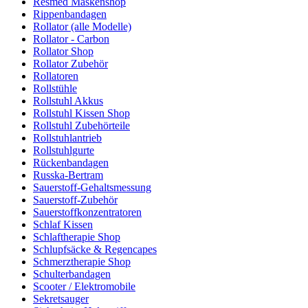
Resmed Maskenshop
Rippenbandagen
Rollator (alle Modelle)
Rollator - Carbon
Rollator Shop
Rollator Zubehör
Rollatoren
Rollstühle
Rollstuhl Akkus
Rollstuhl Kissen Shop
Rollstuhl Zubehörteile
Rollstuhlantrieb
Rollstuhlgurte
Rückenbandagen
Russka-Bertram
Sauerstoff-Gehaltsmessung
Sauerstoff-Zubehör
Sauerstoffkonzentratoren
Schlaf Kissen
Schlaftherapie Shop
Schlupfsäcke & Regencapes
Schmerztherapie Shop
Schulterbandagen
Scooter / Elektromobile
Sekretsauger