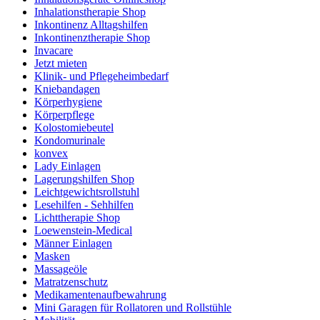
Inhalationstherapie Shop
Inkontinenz Alltagshilfen
Inkontinenztherapie Shop
Invacare
Jetzt mieten
Klinik- und Pflegeheimbedarf
Kniebandagen
Körperhygiene
Körperpflege
Kolostomiebeutel
Kondomurinale
konvex
Lady Einlagen
Lagerungshilfen Shop
Leichtgewichtsrollstuhl
Lesehilfen - Sehhilfen
Lichttherapie Shop
Loewenstein-Medical
Männer Einlagen
Masken
Massageöle
Matratzenschutz
Medikamentenaufbewahrung
Mini Garagen für Rollatoren und Rollstühle