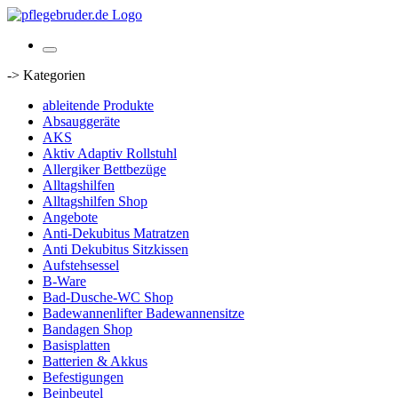
-> Kategorien
ableitende Produkte
Absauggeräte
AKS
Aktiv Adaptiv Rollstuhl
Allergiker Bettbezüge
Alltagshilfen
Alltagshilfen Shop
Angebote
Anti-Dekubitus Matratzen
Anti Dekubitus Sitzkissen
Aufstehsessel
B-Ware
Bad-Dusche-WC Shop
Badewannenlifter Badewannensitze
Bandagen Shop
Basisplatten
Batterien & Akkus
Befestigungen
Beinbeutel