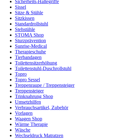
Sicherheits-Haltegriffe
Sissel
Sitze & Stühle
Sitzkissen
Standardrollstuhl
Stehstühle
STOMA Shop
Sturzprävention
Sunrise-Medical
Therapieschuhe
Tierbandagen
Toilettensitzerhöhung
Toilettenstuhl-Duschrollstuhl
Topro
Topro Sessel
Treppenraupe / Treppensteiger
Treppensteiger
Trinknahrung Shop
Umsetzhilfen
Verbrauchsartikel, Zubehör
Vorlagen
Waagen Shop
Wärme Therapie
Wäsche
Wechseldruck Matratzen