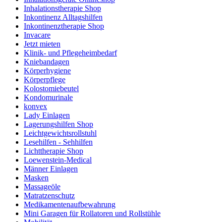
Inhalationstherapie Shop
Inkontinenz Alltagshilfen
Inkontinenztherapie Shop
Invacare
Jetzt mieten
Klinik- und Pflegeheimbedarf
Kniebandagen
Körperhygiene
Körperpflege
Kolostomiebeutel
Kondomurinale
konvex
Lady Einlagen
Lagerungshilfen Shop
Leichtgewichtsrollstuhl
Lesehilfen - Sehhilfen
Lichttherapie Shop
Loewenstein-Medical
Männer Einlagen
Masken
Massageöle
Matratzenschutz
Medikamentenaufbewahrung
Mini Garagen für Rollatoren und Rollstühle