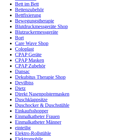
Bett im Bett
Bettenzubehör
Bettfixierung
Bewegungstherapie
Blutdruckmessgeräte Shop
Blutzuckermessgeräte
Bort
Care Wave Shop
Coloplast
CPAP Geräte
CPAP Masken
CPAP Zubehör
Dansac
Dekubitus Therapie Shop
Devilbiss
Dietz
Direkt Nasenpolstermasken
Duschklappsitze
Duschocker & Duschstühle
Einkaufsshopper
Einmalkatheter Frauen
Einmalkatheter Männer
einteilig
Elektro-Rollstühle
Elektromobile