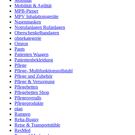
Mobilität
Mobilität & Agilität
MPB-Pieper
MPV Inhalationsgeräte
Nasenmasken
Notrufanlagen Rufanlagen
Oberschenkelbandagen
ohnekategorie
Omron
Pants
Patienten Waagen
Patientenbekleidung
Pflege
Pflege- Multifunktionsrollstuhl
Pflege und Zubehör
Pflege & Versorgung
Pflegebetten
Pflegebetten Shop
Pflegeoveralls
Pflegeprodukte
plan
Rampen
Reha-Buggy
Reise & Transportstühle
ResMed