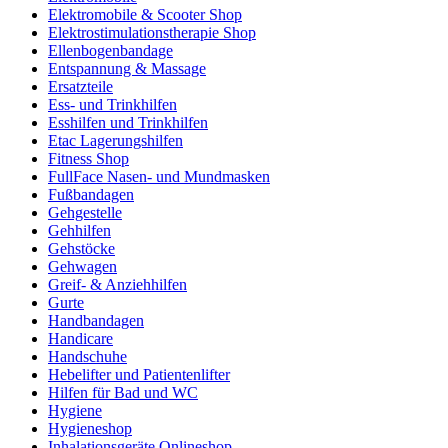
Elektromobile & Scooter Shop
Elektrostimulationstherapie Shop
Ellenbogenbandage
Entspannung & Massage
Ersatzteile
Ess- und Trinkhilfen
Esshilfen und Trinkhilfen
Etac Lagerungshilfen
Fitness Shop
FullFace Nasen- und Mundmasken
Fußbandagen
Gehgestelle
Gehhilfen
Gehstöcke
Gehwagen
Greif- & Anziehhilfen
Gurte
Handbandagen
Handicare
Handschuhe
Hebelifter und Patientenlifter
Hilfen für Bad und WC
Hygiene
Hygieneshop
Inhalationsgeräte Onlineshop