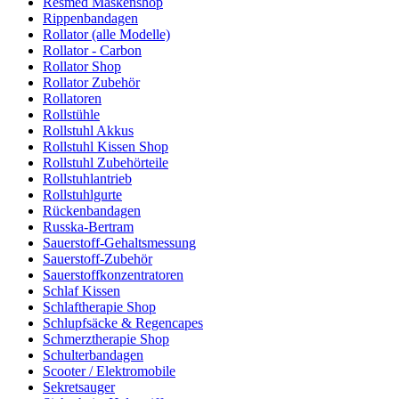
Resmed Maskenshop
Rippenbandagen
Rollator (alle Modelle)
Rollator - Carbon
Rollator Shop
Rollator Zubehör
Rollatoren
Rollstühle
Rollstuhl Akkus
Rollstuhl Kissen Shop
Rollstuhl Zubehörteile
Rollstuhlantrieb
Rollstuhlgurte
Rückenbandagen
Russka-Bertram
Sauerstoff-Gehaltsmessung
Sauerstoff-Zubehör
Sauerstoffkonzentratoren
Schlaf Kissen
Schlaftherapie Shop
Schlupfsäcke & Regencapes
Schmerztherapie Shop
Schulterbandagen
Scooter / Elektromobile
Sekretsauger