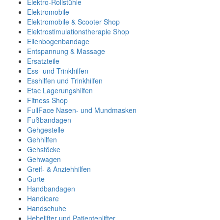
Elektro-Rollstühle
Elektromobile
Elektromobile & Scooter Shop
Elektrostimulationstherapie Shop
Ellenbogenbandage
Entspannung & Massage
Ersatzteile
Ess- und Trinkhilfen
Esshilfen und Trinkhilfen
Etac Lagerungshilfen
Fitness Shop
FullFace Nasen- und Mundmasken
Fußbandagen
Gehgestelle
Gehhilfen
Gehstöcke
Gehwagen
Greif- & Anziehhilfen
Gurte
Handbandagen
Handicare
Handschuhe
Hebelifter und Patientenlifter