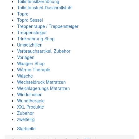
Toilettensitzerhöhung
Toilettenstuhl-Duschrollstuhl
Topro
Topro Sessel
Treppenraupe / Treppensteiger
Treppensteiger
Trinknahrung Shop
Umsetzhilfen
Verbrauchsartikel, Zubehör
Vorlagen
Waagen Shop
Wärme Therapie
Wäsche
Wechseldruck Matratzen
Weichlagerungs Matratzen
Windelhosen
Wundtherapie
XXL Produkte
Zubehör
zweiteilig
Startseite