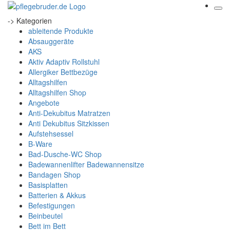
-> Kategorien
ableitende Produkte
Absauggeräte
AKS
Aktiv Adaptiv Rollstuhl
Allergiker Bettbezüge
Alltagshilfen
Alltagshilfen Shop
Angebote
Anti-Dekubitus Matratzen
Anti Dekubitus Sitzkissen
Aufstehsessel
B-Ware
Bad-Dusche-WC Shop
Badewannenlifter Badewannensitze
Bandagen Shop
Basisplatten
Batterien & Akkus
Befestigungen
Beinbeutel
Bett im Bett