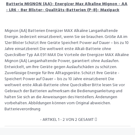
Batterie MIGNON (AA)- Energizer Max Alkaline Mignon - AA
- LR6 - 8er Blister- Qualitäts-Batterien (P-8)- Maxipack
Mignon (AA) Batterien Energizer MAX Alkaline Langanhaltende
Energie. Jederzeit einsatzbereit, wenn Sie sie brauchen. Größe AA im
12er Blister Schützt Ihre Geräte Speichert Power auf Dauer – bis zu 10
Jahre einsatzbereit Die weltweit erste Alkali-Batterie ohne
Quecksilber Typ AA E91 MAX Die Vorteile der Energizer MAX Alkaline
Mignon (AA) Langanhaltende Power, garantiert ohne Auslaufen.
Entwickelt, um Ihre Geräte gegen Auslaufschäden zu schützen.
Zuverlässige Energie für Ihre Alltagsgeräte. Schützt Ihre Geräte -
Speichert Power auf Dauer – bis zu 10 Jahre einsatzbereit Die
weltweit erste Alkali-Batterie ohne Quecksilber Bitte lesen Sie vor
Gebrauch der Batterien aufmerksam die Bedienungsanleitung und
halten Sie sich an die Anweisungen des Herstellers. Änderungen
vorbehalten. Abbildungen können vom Original abweichen.
Batterieverordnung
- ARTIKEL 1 - 2 VON 2 GESAMT