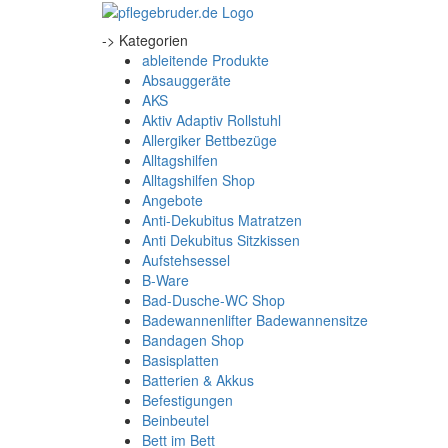
-> Kategorien
ableitende Produkte
Absauggeräte
AKS
Aktiv Adaptiv Rollstuhl
Allergiker Bettbezüge
Alltagshilfen
Alltagshilfen Shop
Angebote
Anti-Dekubitus Matratzen
Anti Dekubitus Sitzkissen
Aufstehsessel
B-Ware
Bad-Dusche-WC Shop
Badewannenlifter Badewannensitze
Bandagen Shop
Basisplatten
Batterien & Akkus
Befestigungen
Beinbeutel
Bett im Bett