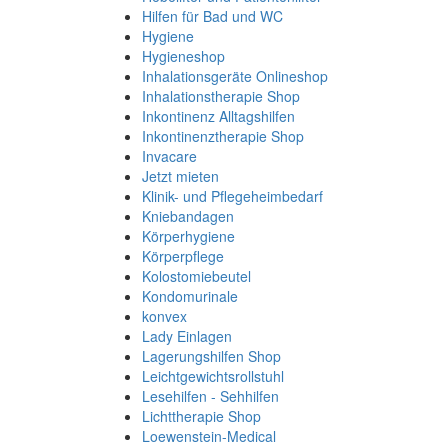
Hilfen für Bad und WC
Hygiene
Hygieneshop
Inhalationsgeräte Onlineshop
Inhalationstherapie Shop
Inkontinenz Alltagshilfen
Inkontinenztherapie Shop
Invacare
Jetzt mieten
Klinik- und Pflegeheimbedarf
Kniebandagen
Körperhygiene
Körperpflege
Kolostomiebeutel
Kondomurinale
konvex
Lady Einlagen
Lagerungshilfen Shop
Leichtgewichtsrollstuhl
Lesehilfen - Sehhilfen
Lichttherapie Shop
Loewenstein-Medical