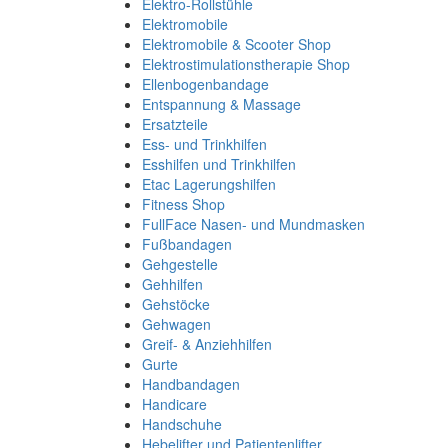
Elektro-Rollstühle
Elektromobile
Elektromobile & Scooter Shop
Elektrostimulationstherapie Shop
Ellenbogenbandage
Entspannung & Massage
Ersatzteile
Ess- und Trinkhilfen
Esshilfen und Trinkhilfen
Etac Lagerungshilfen
Fitness Shop
FullFace Nasen- und Mundmasken
Fußbandagen
Gehgestelle
Gehhilfen
Gehstöcke
Gehwagen
Greif- & Anziehhilfen
Gurte
Handbandagen
Handicare
Handschuhe
Hebelifter und Patientenlifter