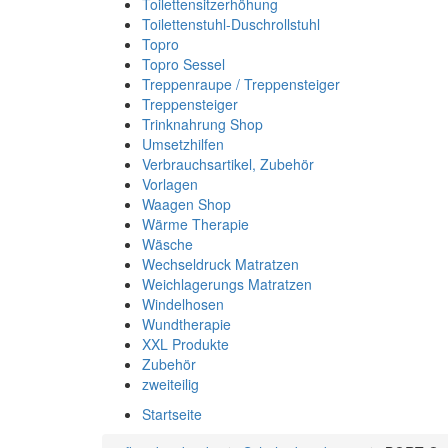
Toilettensitzerhöhung
Toilettenstuhl-Duschrollstuhl
Topro
Topro Sessel
Treppenraupe / Treppensteiger
Treppensteiger
Trinknahrung Shop
Umsetzhilfen
Verbrauchsartikel, Zubehör
Vorlagen
Waagen Shop
Wärme Therapie
Wäsche
Wechseldruck Matratzen
Weichlagerungs Matratzen
Windelhosen
Wundtherapie
XXL Produkte
Zubehör
zweiteilig
Startseite