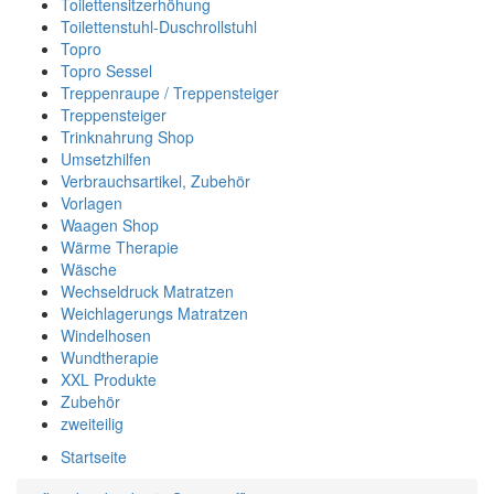
Toilettensitzerhöhung
Toilettenstuhl-Duschrollstuhl
Topro
Topro Sessel
Treppenraupe / Treppensteiger
Treppensteiger
Trinknahrung Shop
Umsetzhilfen
Verbrauchsartikel, Zubehör
Vorlagen
Waagen Shop
Wärme Therapie
Wäsche
Wechseldruck Matratzen
Weichlagerungs Matratzen
Windelhosen
Wundtherapie
XXL Produkte
Zubehör
zweiteilig
Startseite