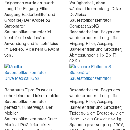
Folgendes wurde erneuert:
Verfügbarkeit, oben
Long-Life Eingang-Filter,
wählbar.Lieferumfang: Drive
Ausgang Bakterienfilter und
DeVilbiss
Grobfilter) Der Kröber o2
Sauerstoffkonzentrator
Stationärer
Compact 525KS
Sauerstoffkonzentrator ist
Besonderheiten: Folgendes
ideal für die stationäre
wurde erneuert: Long-Life
Anwendung und ist sehr leise
Eingang-Filter, Ausgang
im Betrieb. Mit einem Gewicht
Bakterienfilter und Grobfilter)
von ...
Abmessungen (H x B x T)
62,2 x ...
Reharaum Tipp: Es ist ein
Besonderheiten: Folgendes
sehr kleiner und leiser mobiler
wurde erneuert: Long-Life
Sauerstoffkonzentrator -
Eingang-Filter, Ausgang
perfekt für unterwegs! Der
Bakterienfilter und Grobfilter)
Mobiler
Tiefe: 36,5 cm Breite: 46,7 cm
Sauerstoffkonzentrator Drive
Höhe: 67 cm Gewicht: 24 kg
Medical iGo2 liefert bis zu
Spannungsversorgung: 230V,