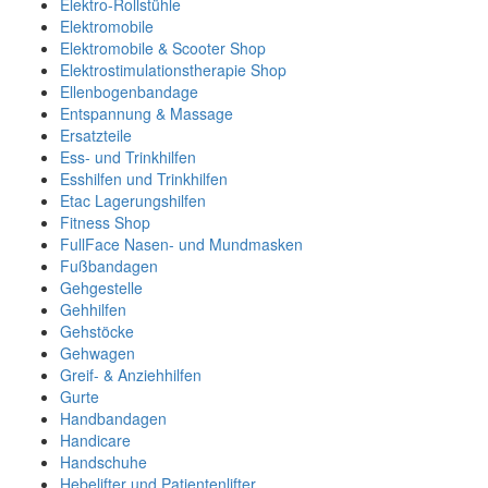
Elektro-Rollstühle
Elektromobile
Elektromobile & Scooter Shop
Elektrostimulationstherapie Shop
Ellenbogenbandage
Entspannung & Massage
Ersatzteile
Ess- und Trinkhilfen
Esshilfen und Trinkhilfen
Etac Lagerungshilfen
Fitness Shop
FullFace Nasen- und Mundmasken
Fußbandagen
Gehgestelle
Gehhilfen
Gehstöcke
Gehwagen
Greif- & Anziehhilfen
Gurte
Handbandagen
Handicare
Handschuhe
Hebelifter und Patientenlifter