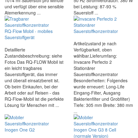
1014 ml Sauerstoff pro Minute
50 Hz Stromverbrauch: 380 W
und verfügt über eine sensible
bei Leistung: 87-93 %
Atemerkennung ...
Sauerstoff ...
Artikelzustand je nach
Detaillierte
Verfügbarkeit, oben
Zustandsbeschreibung: siehe
wählbar.Lieferumfang:
Fotos Das RQ-FLOW Mobil ist
Invacare Perfecto 2
ein leicht tragbares
Stationärer
Sauerstoffgerät, das immer
Sauerstoffkonzentrator
und überall einsatzbereit ist.
Besonderheiten: Folgendes
Ob beim Einkaufen, bei der
wurde erneuert: Long-Life
Arbeit oder auf Reisen - das
Eingang-Filter, Ausgang
RQ-Flow-Mobil ist die perfekte
Bakterienfilter und Grobfilter)
Lösung für Menschen mit ...
Tiefe: 305 mm Breite: 380 mm
...