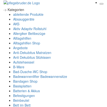
-> Kategorien
ableitende Produkte
Absauggeräte
AKS
Aktiv Adaptiv Rollstuhl
Allergiker Bettbezüge
Alltagshilfen
Alltagshilfen Shop
Angebote
Anti-Dekubitus Matratzen
Anti Dekubitus Sitzkissen
Aufstehsessel
B-Ware
Bad-Dusche-WC Shop
Badewannenlifter Badewannensitze
Bandagen Shop
Basisplatten
Batterien & Akkus
Befestigungen
Beinbeutel
Bett im Bett