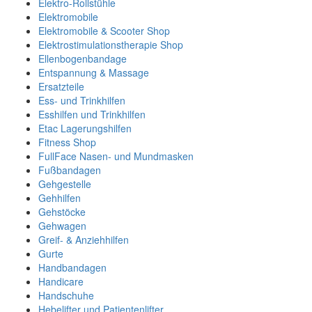
Elektro-Rollstühle
Elektromobile
Elektromobile & Scooter Shop
Elektrostimulationstherapie Shop
Ellenbogenbandage
Entspannung & Massage
Ersatzteile
Ess- und Trinkhilfen
Esshilfen und Trinkhilfen
Etac Lagerungshilfen
Fitness Shop
FullFace Nasen- und Mundmasken
Fußbandagen
Gehgestelle
Gehhilfen
Gehstöcke
Gehwagen
Greif- & Anziehhilfen
Gurte
Handbandagen
Handicare
Handschuhe
Hebelifter und Patientenlifter