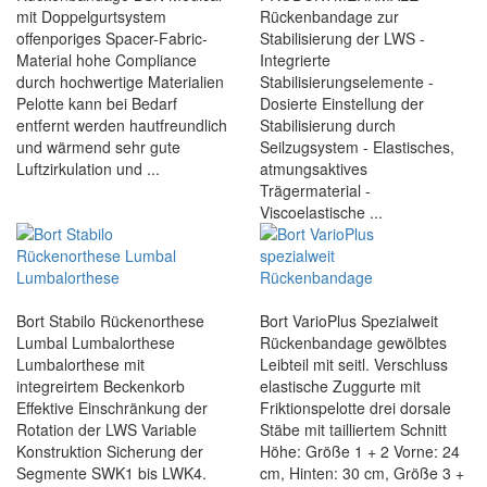
mit Doppelgurtsystem
Rückenbandage zur
offenporiges Spacer-Fabric-
Stabilisierung der LWS -
Material hohe Compliance
Integrierte
durch hochwertige Materialien
Stabilisierungselemente -
Pelotte kann bei Bedarf
Dosierte Einstellung der
entfernt werden hautfreundlich
Stabilisierung durch
und wärmend sehr gute
Seilzugsystem - Elastisches,
Luftzirkulation und ...
atmungsaktives
Trägermaterial -
Viscoelastische ...
Bort Stabilo Rückenorthese
Bort VarioPlus Spezialweit
Lumbal Lumbalorthese
Rückenbandage gewölbtes
Lumbalorthese mit
Leibteil mit seitl. Verschluss
integreirtem Beckenkorb
elastische Zuggurte mit
Effektive Einschränkung der
Friktionspelotte drei dorsale
Rotation der LWS Variable
Stäbe mit tailliertem Schnitt
Konstruktion Sicherung der
Höhe: Größe 1 + 2 Vorne: 24
Segmente SWK1 bis LWK4.
cm, Hinten: 30 cm, Größe 3 +