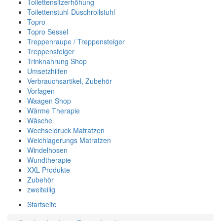
Toilettensitzerhöhung
Toilettenstuhl-Duschrollstuhl
Topro
Topro Sessel
Treppenraupe / Treppensteiger
Treppensteiger
Trinknahrung Shop
Umsetzhilfen
Verbrauchsartikel, Zubehör
Vorlagen
Waagen Shop
Wärme Therapie
Wäsche
Wechseldruck Matratzen
Weichlagerungs Matratzen
Windelhosen
Wundtherapie
XXL Produkte
Zubehör
zweiteilig
Startseite