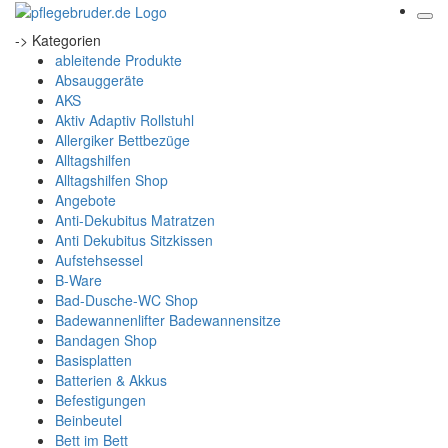
-> Kategorien
ableitende Produkte
Absauggeräte
AKS
Aktiv Adaptiv Rollstuhl
Allergiker Bettbezüge
Alltagshilfen
Alltagshilfen Shop
Angebote
Anti-Dekubitus Matratzen
Anti Dekubitus Sitzkissen
Aufstehsessel
B-Ware
Bad-Dusche-WC Shop
Badewannenlifter Badewannensitze
Bandagen Shop
Basisplatten
Batterien & Akkus
Befestigungen
Beinbeutel
Bett im Bett