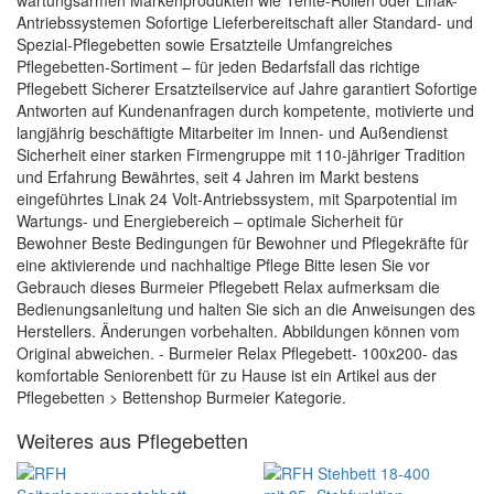
wartungsarmen Markenprodukten wie Tente-Rollen oder Linak-
Antriebssystemen Sofortige Lieferbereitschaft aller Standard- und
Spezial-Pflegebetten sowie Ersatzteile Umfangreiches
Pflegebetten-Sortiment – für jeden Bedarfsfall das richtige
Pflegebett Sicherer Ersatzteilservice auf Jahre garantiert Sofortige
Antworten auf Kundenanfragen durch kompetente, motivierte und
langjährig beschäftigte Mitarbeiter im Innen- und Außendienst
Sicherheit einer starken Firmengruppe mit 110-jähriger Tradition
und Erfahrung Bewährtes, seit 4 Jahren im Markt bestens
eingeführtes Linak 24 Volt-Antriebssystem, mit Sparpotential im
Wartungs- und Energiebereich – optimale Sicherheit für
Bewohner Beste Bedingungen für Bewohner und Pflegekräfte für
eine aktivierende und nachhaltige Pflege Bitte lesen Sie vor
Gebrauch dieses Burmeier Pflegebett Relax aufmerksam die
Bedienungsanleitung und halten Sie sich an die Anweisungen des
Herstellers. Änderungen vorbehalten. Abbildungen können vom
Original abweichen. - Burmeier Relax Pflegebett- 100x200- das
komfortable Seniorenbett für zu Hause ist ein Artikel aus der
Pflegebetten > Bettenshop Burmeier Kategorie.
Weiteres aus Pflegebetten