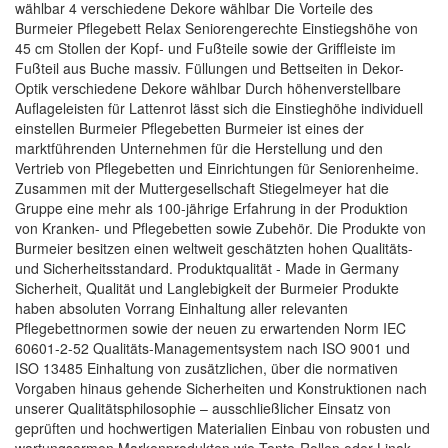
wählbar 4 verschiedene Dekore wählbar Die Vorteile des
Burmeier Pflegebett Relax Seniorengerechte Einstiegshöhe von
45 cm Stollen der Kopf- und Fußteile sowie der Griffleiste im
Fußteil aus Buche massiv. Füllungen und Bettseiten in Dekor-
Optik verschiedene Dekore wählbar Durch höhenverstellbare
Auflageleisten für Lattenrot lässt sich die Einstieghöhe individuell
einstellen Burmeier Pflegebetten Burmeier ist eines der
marktführenden Unternehmen für die Herstellung und den
Vertrieb von Pflegebetten und Einrichtungen für Seniorenheime.
Zusammen mit der Muttergesellschaft Stiegelmeyer hat die
Gruppe eine mehr als 100-jährige Erfahrung in der Produktion
von Kranken- und Pflegebetten sowie Zubehör. Die Produkte von
Burmeier besitzen einen weltweit geschätzten hohen Qualitäts-
und Sicherheitsstandard. Produktqualität - Made in Germany
Sicherheit, Qualität und Langlebigkeit der Burmeier Produkte
haben absoluten Vorrang Einhaltung aller relevanten
Pflegebettnormen sowie der neuen zu erwartenden Norm IEC
60601-2-52 Qualitäts-Managementsystem nach ISO 9001 und
ISO 13485 Einhaltung von zusätzlichen, über die normativen
Vorgaben hinaus gehende Sicherheiten und Konstruktionen nach
unserer Qualitätsphilosophie – ausschließlicher Einsatz von
geprüften und hochwertigen Materialien Einbau von robusten und