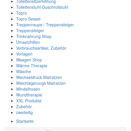
Toilettensitzerhöhung
Toilettenstuhl-Duschrollstuhl
Topro
Topro Sessel
Treppenraupe / Treppensteiger
Treppensteiger
Trinknahrung Shop
Umsetzhilfen
Verbrauchsartikel, Zubehör
Vorlagen
Waagen Shop
Wärme Therapie
Wäsche
Wechseldruck Matratzen
Weichlagerungs Matratzen
Windelhosen
Wundtherapie
XXL Produkte
Zubehör
zweiteilig
Startseite