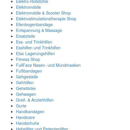
Elektro-Rollstühle
Elektromobile
Elektromobile & Scooter Shop
Elektrostimulationstherapie Shop
Ellenbogenbandage
Entspannung & Massage
Ersatzteile
Ess- und Trinkhilfen
Esshilfen und Trinkhilfen
Etac Lagerungshilfen
Fitness Shop
FullFace Nasen- und Mundmasken
Fußbandagen
Gehgestelle
Gehhilfen
Gehstöcke
Gehwagen
Greif- & Anziehhilfen
Gurte
Handbandagen
Handicare
Handschuhe
Hebelifter und Patientenlifter