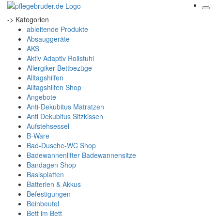
-> Kategorien
ableitende Produkte
Absauggeräte
AKS
Aktiv Adaptiv Rollstuhl
Allergiker Bettbezüge
Alltagshilfen
Alltagshilfen Shop
Angebote
Anti-Dekubitus Matratzen
Anti Dekubitus Sitzkissen
Aufstehsessel
B-Ware
Bad-Dusche-WC Shop
Badewannenlifter Badewannensitze
Bandagen Shop
Basisplatten
Batterien & Akkus
Befestigungen
Beinbeutel
Bett im Bett