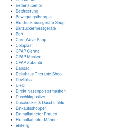
Bettenzubehör
Bettfixierung
Bewegungstherapie
Blutdruckmessgeräte Shop
Blutzuckermessgeräte
Bort
Care Wave Shop
Coloplast
CPAP Geräte
CPAP Masken
CPAP Zubehör
Dansac
Dekubitus Therapie Shop
Devilbiss
Dietz
Direkt Nasenpolstermasken
Duschklappsitze
Duschocker & Duschstühle
Einkaufsshopper
Einmalkatheter Frauen
Einmalkatheter Männer
einteilig