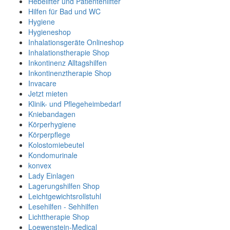
Hebelifter und Patientenlifter
Hilfen für Bad und WC
Hygiene
Hygieneshop
Inhalationsgeräte Onlineshop
Inhalationstherapie Shop
Inkontinenz Alltagshilfen
Inkontinenztherapie Shop
Invacare
Jetzt mieten
Klinik- und Pflegeheimbedarf
Kniebandagen
Körperhygiene
Körperpflege
Kolostomiebeutel
Kondomurinale
konvex
Lady Einlagen
Lagerungshilfen Shop
Leichtgewichtsrollstuhl
Lesehilfen - Sehhilfen
Lichttherapie Shop
Loewenstein-Medical