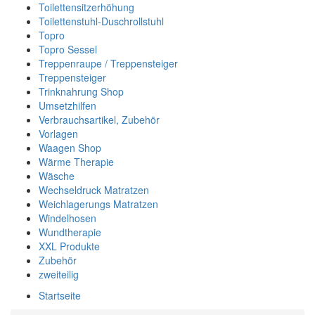
Toilettensitzerhöhung
Toilettenstuhl-Duschrollstuhl
Topro
Topro Sessel
Treppenraupe / Treppensteiger
Treppensteiger
Trinknahrung Shop
Umsetzhilfen
Verbrauchsartikel, Zubehör
Vorlagen
Waagen Shop
Wärme Therapie
Wäsche
Wechseldruck Matratzen
Weichlagerungs Matratzen
Windelhosen
Wundtherapie
XXL Produkte
Zubehör
zweiteilig
Startseite