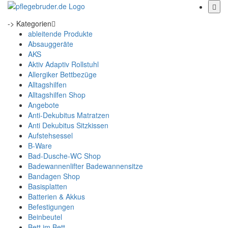
-> Kategorien
ableitende Produkte
Absauggeräte
AKS
Aktiv Adaptiv Rollstuhl
Allergiker Bettbezüge
Alltagshilfen
Alltagshilfen Shop
Angebote
Anti-Dekubitus Matratzen
Anti Dekubitus Sitzkissen
Aufstehsessel
B-Ware
Bad-Dusche-WC Shop
Badewannenlifter Badewannensitze
Bandagen Shop
Basisplatten
Batterien & Akkus
Befestigungen
Beinbeutel
Bett im Bett