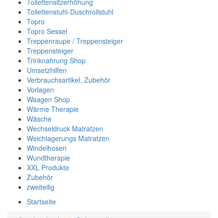
Toilettensitzerhöhung
Toilettenstuhl-Duschrollstuhl
Topro
Topro Sessel
Treppenraupe / Treppensteiger
Treppensteiger
Trinknahrung Shop
Umsetzhilfen
Verbrauchsartikel, Zubehör
Vorlagen
Waagen Shop
Wärme Therapie
Wäsche
Wechseldruck Matratzen
Weichlagerungs Matratzen
Windelhosen
Wundtherapie
XXL Produkte
Zubehör
zweiteilig
Startseite