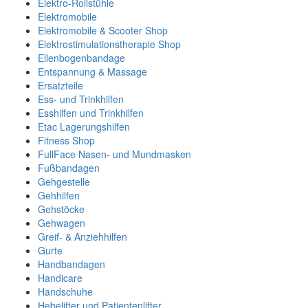
Elektro-Rollstühle
Elektromobile
Elektromobile & Scooter Shop
Elektrostimulationstherapie Shop
Ellenbogenbandage
Entspannung & Massage
Ersatzteile
Ess- und Trinkhilfen
Esshilfen und Trinkhilfen
Etac Lagerungshilfen
Fitness Shop
FullFace Nasen- und Mundmasken
Fußbandagen
Gehgestelle
Gehhilfen
Gehstöcke
Gehwagen
Greif- & Anziehhilfen
Gurte
Handbandagen
Handicare
Handschuhe
Hebelifter und Patientenlifter