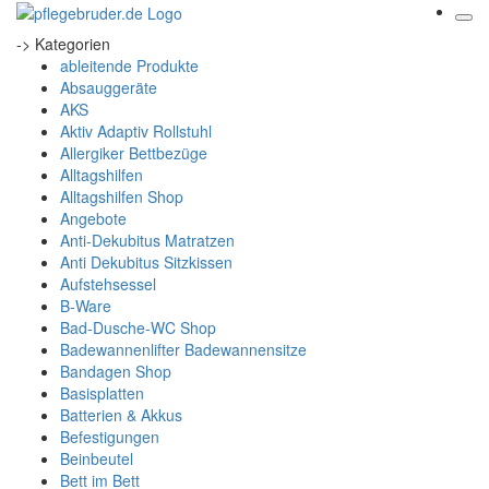
-> Kategorien
ableitende Produkte
Absauggeräte
AKS
Aktiv Adaptiv Rollstuhl
Allergiker Bettbezüge
Alltagshilfen
Alltagshilfen Shop
Angebote
Anti-Dekubitus Matratzen
Anti Dekubitus Sitzkissen
Aufstehsessel
B-Ware
Bad-Dusche-WC Shop
Badewannenlifter Badewannensitze
Bandagen Shop
Basisplatten
Batterien & Akkus
Befestigungen
Beinbeutel
Bett im Bett