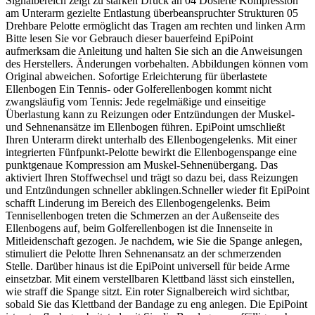
Signalbereich zeigt zu starken Druck an 04 Dosierte Kompression
am Unterarm gezielte Entlastung überbeanspruchter Strukturen 05
Drehbare Pelotte ermöglicht das Tragen am rechten und linken Arm
Bitte lesen Sie vor Gebrauch dieser bauerfeind EpiPoint
aufmerksam die Anleitung und halten Sie sich an die Anweisungen
des Herstellers. Änderungen vorbehalten. Abbildungen können vom
Original abweichen. Sofortige Erleichterung für überlastete
Ellenbogen Ein Tennis- oder Golferellenbogen kommt nicht
zwangsläufig vom Tennis: Jede regelmäßige und einseitige
Überlastung kann zu Reizungen oder Entzündungen der Muskel-
und Sehnenansätze im Ellenbogen führen. EpiPoint umschließt
Ihren Unterarm direkt unterhalb des Ellenbogengelenks. Mit einer
integrierten Fünfpunkt-Pelotte bewirkt die Ellenbogenspange eine
punktgenaue Kompression am Muskel-Sehnenübergang. Das
aktiviert Ihren Stoffwechsel und trägt so dazu bei, dass Reizungen
und Entzündungen schneller abklingen.Schneller wieder fit EpiPoint
schafft Linderung im Bereich des Ellenbogengelenks. Beim
Tennisellenbogen treten die Schmerzen an der Außenseite des
Ellenbogens auf, beim Golferellenbogen ist die Innenseite in
Mitleidenschaft gezogen. Je nachdem, wie Sie die Spange anlegen,
stimuliert die Pelotte Ihren Sehnenansatz an der schmerzenden
Stelle. Darüber hinaus ist die EpiPoint universell für beide Arme
einsetzbar. Mit einem verstellbaren Klettband lässt sich einstellen,
wie straff die Spange sitzt. Ein roter Signalbereich wird sichtbar,
sobald Sie das Klettband der Bandage zu eng anlegen. Die EpiPoint