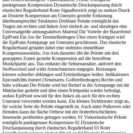
punktgenaue Kompression Dynamische Druckanpassung durch
elastisches Regulierband Roter Signalbereich zeigt zu starken Druck
an Dosierte Kompression am Unterarm gezielte Entlastung
überbeanspruchter Strukturen Drehbare Pelotte ermöglicht das
Tragen am rechten und linken Arm einfach an- und abzulegen eine
Universalgröße atmungsaktives Material Die Vorteile der Bauerfeind
EpiPoint Ein Ass für Tennisellenbogen Über einen Klettgurt wird
die EpiPoint Armspange am Unterarm geschlossen. Das elastische
Regulierband gestattet dabei eine stufenlos einstellbare
Kompressionsstärke. Am Arm darunter übt die Pelotte mit drei
genoppten Zonen gezielte Kompression auf die betroffene
Muskelpartie aus. Das entlastet die Sehnenansätze, aktiviert den
Stoffwechsel und wirkt Armschmerzen entgegen. Reizungen
können schneller abklingen und Entzündungen heilen. Indikationen
Epicondylitis humeri (Tennisarm, Golferellenbogen) Rechts und
links wirksam Die Pelotte wird bei Bedarf in der Armspange um die
Mittelachse gedreht und über einen Klettpunkt wieder befestigt,
sodass EpiPoint sowohl für den linken als auch für den rechten
Unterarm verwendet werden kann. Ein kleines Sichtfenster zeigt an,
für welche Seite die Pelotte eingestellt ist. Auch unter Pullovern oder
Hemden kann die flache Orthese mit der frotteebeschichteten
Innenseite problemlos getragen werden. 01 Viskoelastische Pelotte
ermöglicht punktgenaue Kompression 02 Dynamische
Druckanpassung durch elastisches Regulierband 03 Roter