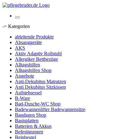
-> Kategorien
ableitende Produkte
Absauggeräte
AKS
Aktiv Adaptiv Rollstuhl
Allergiker Bettbezüge
Alltagshilfen
Alltagshilfen Shop
Angebote
Anti-Dekubitus Matratzen
Anti Dekubitus Sitzkissen
Aufstehsessel
B-Ware
Bad-Dusche-WC Shop
Badewannenlifter Badewannensitze
Bandagen Shop
Basisplatten
Batterien & Akkus
Befestigungen
Beinbeutel