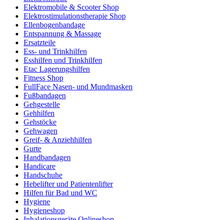
Elektromobile & Scooter Shop
Elektrostimulationstherapie Shop
Ellenbogenbandage
Entspannung & Massage
Ersatzteile
Ess- und Trinkhilfen
Esshilfen und Trinkhilfen
Etac Lagerungshilfen
Fitness Shop
FullFace Nasen- und Mundmasken
Fußbandagen
Gehgestelle
Gehhilfen
Gehstöcke
Gehwagen
Greif- & Anziehhilfen
Gurte
Handbandagen
Handicare
Handschuhe
Hebelifter und Patientenlifter
Hilfen für Bad und WC
Hygiene
Hygieneshop
Inhalationsgeräte Onlineshop