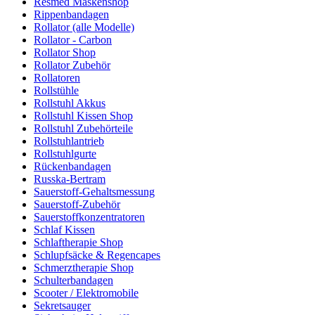
Resmed Maskenshop
Rippenbandagen
Rollator (alle Modelle)
Rollator - Carbon
Rollator Shop
Rollator Zubehör
Rollatoren
Rollstühle
Rollstuhl Akkus
Rollstuhl Kissen Shop
Rollstuhl Zubehörteile
Rollstuhlantrieb
Rollstuhlgurte
Rückenbandagen
Russka-Bertram
Sauerstoff-Gehaltsmessung
Sauerstoff-Zubehör
Sauerstoffkonzentratoren
Schlaf Kissen
Schlaftherapie Shop
Schlupfsäcke & Regencapes
Schmerztherapie Shop
Schulterbandagen
Scooter / Elektromobile
Sekretsauger