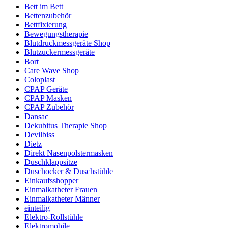
Bett im Bett
Bettenzubehör
Bettfixierung
Bewegungstherapie
Blutdruckmessgeräte Shop
Blutzuckermessgeräte
Bort
Care Wave Shop
Coloplast
CPAP Geräte
CPAP Masken
CPAP Zubehör
Dansac
Dekubitus Therapie Shop
Devilbiss
Dietz
Direkt Nasenpolstermasken
Duschklappsitze
Duschocker & Duschstühle
Einkaufsshopper
Einmalkatheter Frauen
Einmalkatheter Männer
einteilig
Elektro-Rollstühle
Elektromobile