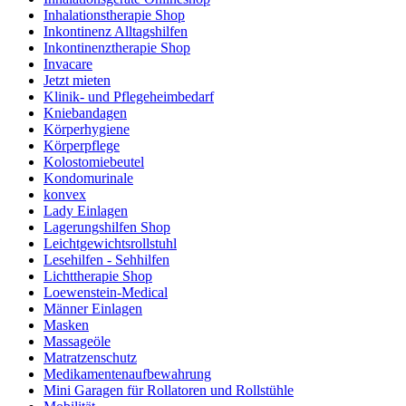
Inhalationstherapie Shop
Inkontinenz Alltagshilfen
Inkontinenztherapie Shop
Invacare
Jetzt mieten
Klinik- und Pflegeheimbedarf
Kniebandagen
Körperhygiene
Körperpflege
Kolostomiebeutel
Kondomurinale
konvex
Lady Einlagen
Lagerungshilfen Shop
Leichtgewichtsrollstuhl
Lesehilfen - Sehhilfen
Lichttherapie Shop
Loewenstein-Medical
Männer Einlagen
Masken
Massageöle
Matratzenschutz
Medikamentenaufbewahrung
Mini Garagen für Rollatoren und Rollstühle