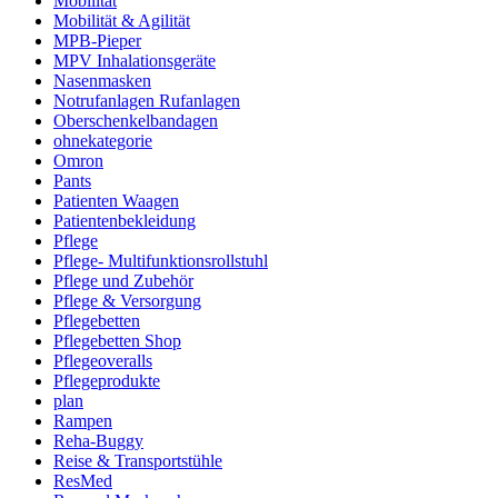
Mobilität
Mobilität & Agilität
MPB-Pieper
MPV Inhalationsgeräte
Nasenmasken
Notrufanlagen Rufanlagen
Oberschenkelbandagen
ohnekategorie
Omron
Pants
Patienten Waagen
Patientenbekleidung
Pflege
Pflege- Multifunktionsrollstuhl
Pflege und Zubehör
Pflege & Versorgung
Pflegebetten
Pflegebetten Shop
Pflegeoveralls
Pflegeprodukte
plan
Rampen
Reha-Buggy
Reise & Transportstühle
ResMed