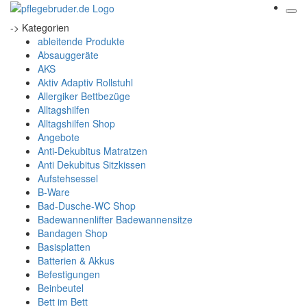
-> Kategorien
ableitende Produkte
Absauggeräte
AKS
Aktiv Adaptiv Rollstuhl
Allergiker Bettbezüge
Alltagshilfen
Alltagshilfen Shop
Angebote
Anti-Dekubitus Matratzen
Anti Dekubitus Sitzkissen
Aufstehsessel
B-Ware
Bad-Dusche-WC Shop
Badewannenlifter Badewannensitze
Bandagen Shop
Basisplatten
Batterien & Akkus
Befestigungen
Beinbeutel
Bett im Bett