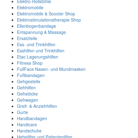
Elektro-Rollstühle
Elektromobile
Elektromobile & Scooter Shop
Elektrostimulationstherapie Shop
Ellenbogenbandage
Entspannung & Massage
Ersatzteile
Ess- und Trinkhilfen
Esshilfen und Trinkhilfen
Etac Lagerungshilfen
Fitness Shop
FullFace Nasen- und Mundmasken
Fußbandagen
Gehgestelle
Gehhilfen
Gehstöcke
Gehwagen
Greif- & Anziehhilfen
Gurte
Handbandagen
Handicare
Handschuhe
Hebelifter und Patientenlifter