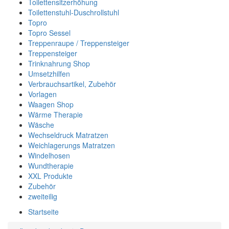
Toilettensitzerhöhung
Toilettenstuhl-Duschrollstuhl
Topro
Topro Sessel
Treppenraupe / Treppensteiger
Treppensteiger
Trinknahrung Shop
Umsetzhilfen
Verbrauchsartikel, Zubehör
Vorlagen
Waagen Shop
Wärme Therapie
Wäsche
Wechseldruck Matratzen
Weichlagerungs Matratzen
Windelhosen
Wundtherapie
XXL Produkte
Zubehör
zweiteilig
Startseite