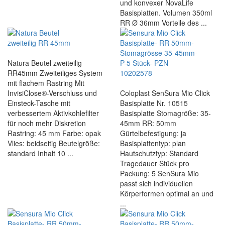
und konvexer NovaLife
Basisplatten. Volumen 350ml
RR Ø 36mm Vorteile des ...
Natura Beutel zweiteilig
RR45mm Zweiteiliges System
mit flachem Rastring Mit
InvisiClose®-Verschluss und
Coloplast SenSura Mio Click
Einsteck-Tasche mit
Basisplatte Nr. 10515
verbessertem Aktivkohlefilter
Basisplatte Stomagröße: 35-
für noch mehr Diskretion
45mm RR: 50mm
Rastring: 45 mm Farbe: opak
Gürtelbefestigung: ja
Vlies: beidseitig Beutelgröße:
Basisplattentyp: plan
standard Inhalt 10 ...
Hautschutztyp: Standard
Tragedauer Stück pro
Packung: 5 SenSura Mio
passt sich individuellen
Körperformen optimal an und
...