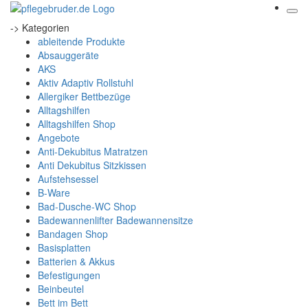
-> Kategorien
ableitende Produkte
Absauggeräte
AKS
Aktiv Adaptiv Rollstuhl
Allergiker Bettbezüge
Alltagshilfen
Alltagshilfen Shop
Angebote
Anti-Dekubitus Matratzen
Anti Dekubitus Sitzkissen
Aufstehsessel
B-Ware
Bad-Dusche-WC Shop
Badewannenlifter Badewannensitze
Bandagen Shop
Basisplatten
Batterien & Akkus
Befestigungen
Beinbeutel
Bett im Bett