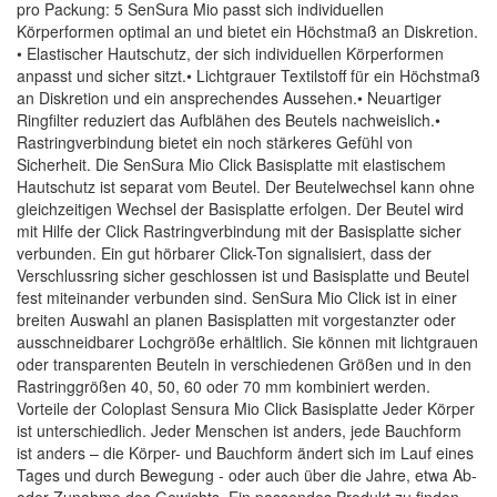
pro Packung: 5 SenSura Mio passt sich individuellen
Körperformen optimal an und bietet ein Höchstmaß an Diskretion.
• Elastischer Hautschutz, der sich individuellen Körperformen
anpasst und sicher sitzt.• Lichtgrauer Textilstoff für ein Höchstmaß
an Diskretion und ein ansprechendes Aussehen.• Neuartiger
Ringfilter reduziert das Aufblähen des Beutels nachweislich.•
Rastringverbindung bietet ein noch stärkeres Gefühl von
Sicherheit. Die SenSura Mio Click Basisplatte mit elastischem
Hautschutz ist separat vom Beutel. Der Beutelwechsel kann ohne
gleichzeitigen Wechsel der Basisplatte erfolgen. Der Beutel wird
mit Hilfe der Click Rastringverbindung mit der Basisplatte sicher
verbunden. Ein gut hörbarer Click-Ton signalisiert, dass der
Verschlussring sicher geschlossen ist und Basisplatte und Beutel
fest miteinander verbunden sind. SenSura Mio Click ist in einer
breiten Auswahl an planen Basisplatten mit vorgestanzter oder
ausschneidbarer Lochgröße erhältlich. Sie können mit lichtgrauen
oder transparenten Beuteln in verschiedenen Größen und in den
Rastringgrößen 40, 50, 60 oder 70 mm kombiniert werden.
Vorteile der Coloplast Sensura Mio Click Basisplatte Jeder Körper
ist unterschiedlich. Jeder Menschen ist anders, jede Bauchform
ist anders – die Körper- und Bauchform ändert sich im Lauf eines
Tages und durch Bewegung - oder auch über die Jahre, etwa Ab-