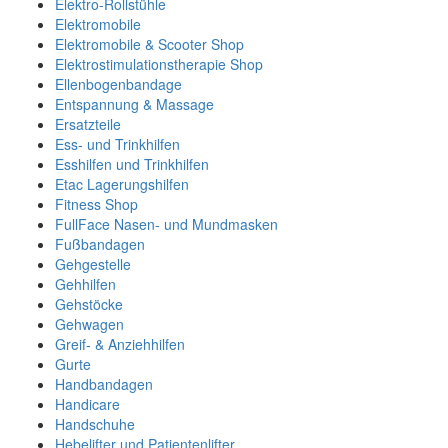
Elektro-Rollstühle
Elektromobile
Elektromobile & Scooter Shop
Elektrostimulationstherapie Shop
Ellenbogenbandage
Entspannung & Massage
Ersatzteile
Ess- und Trinkhilfen
Esshilfen und Trinkhilfen
Etac Lagerungshilfen
Fitness Shop
FullFace Nasen- und Mundmasken
Fußbandagen
Gehgestelle
Gehhilfen
Gehstöcke
Gehwagen
Greif- & Anziehhilfen
Gurte
Handbandagen
Handicare
Handschuhe
Hebelifter und Patientenlifter