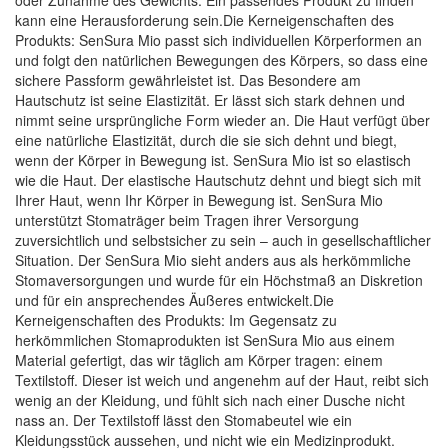
oder Zunahme des Gewichts. Ein passendes Produkt zu finden
kann eine Herausforderung sein.Die Kerneigenschaften des
Produkts: SenSura Mio passt sich individuellen Körperformen an
und folgt den natürlichen Bewegungen des Körpers, so dass eine
sichere Passform gewährleistet ist. Das Besondere am
Hautschutz ist seine Elastizität. Er lässt sich stark dehnen und
nimmt seine ursprüngliche Form wieder an. Die Haut verfügt über
eine natürliche Elastizität, durch die sie sich dehnt und biegt,
wenn der Körper in Bewegung ist. SenSura Mio ist so elastisch
wie die Haut. Der elastische Hautschutz dehnt und biegt sich mit
Ihrer Haut, wenn Ihr Körper in Bewegung ist. SenSura Mio
unterstützt Stomaträger beim Tragen ihrer Versorgung
zuversichtlich und selbstsicher zu sein – auch in gesellschaftlicher
Situation. Der SenSura Mio sieht anders aus als herkömmliche
Stomaversorgungen und wurde für ein Höchstmaß an Diskretion
und für ein ansprechendes Äußeres entwickelt.Die
Kerneigenschaften des Produkts: Im Gegensatz zu
herkömmlichen Stomaprodukten ist SenSura Mio aus einem
Material gefertigt, das wir täglich am Körper tragen: einem
Textilstoff. Dieser ist weich und angenehm auf der Haut, reibt sich
wenig an der Kleidung, und fühlt sich nach einer Dusche nicht
nass an. Der Textilstoff lässt den Stomabeutel wie ein
Kleidungsstück aussehen, und nicht wie ein Medizinprodukt.