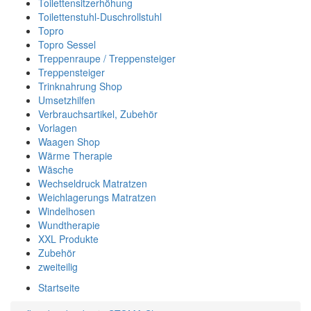
Toilettensitzerhöhung
Toilettenstuhl-Duschrollstuhl
Topro
Topro Sessel
Treppenraupe / Treppensteiger
Treppensteiger
Trinknahrung Shop
Umsetzhilfen
Verbrauchsartikel, Zubehör
Vorlagen
Waagen Shop
Wärme Therapie
Wäsche
Wechseldruck Matratzen
Weichlagerungs Matratzen
Windelhosen
Wundtherapie
XXL Produkte
Zubehör
zweiteilig
Startseite