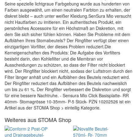
Seine spezielle lichtgraue Farbgebung wurde aus hunderten von
Farben ausgewählt, um einen neutralen Farbton zu erhalten, der
diskret bleibt – auch unter weißer Kleidung.SenSura Mio versucht
nicht Hautfarben zu imitieren. Ein authentisches Produkt, ein
persönliches Accessoire für ein Höchstmaß an Diskretion, mit
dem Sie sich sicher fühlen können. Haben Sie Probleme mit dem
Aufblähen Ihres Stomabeutels? Der Ringfilter verfügt über einen
einzigartigen Vorfilter, der dieses Problem reduziert.Die
Kerneigenschaften des Produkts: Die Aufgabe des Vorfilters
besteht darin, den Kohlefilter und die Membran vor
Ausscheidungen zu schützen, so dass der Filter nicht blockiert
wird. Der Ringfilter blockiert nicht, sodass der Luftstrom durch den
Filter länger anhält und ein Aufblähen des Beutels reduziert wird.
Der Ringfilter reduziert das Aufblähen des Beutels nachweislich
um bis zu 61 %. Der Ringfilter verbessert die Diskretion und sorgt
für eine bessere Nachtruhe. - Sensura Mio Click Basisplatte- RR
40mm- Stomagrösse 10-35mm- P-5 Stück- PZN 10202526 ist ein
Artikel aus der STOMA Shop > einteilig Kategorie.
Weiteres aus STOMA Shop