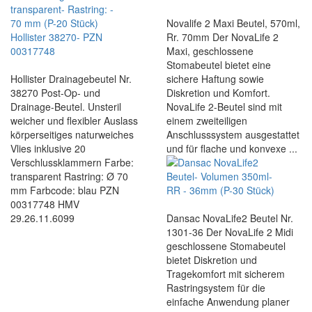
Novalife 2 Maxi Beutel, 570ml,
Rr. 70mm Der NovaLife 2
Maxi, geschlossene
Stomabeutel bietet eine
Hollister Drainagebeutel Nr.
sichere Haftung sowie
38270 Post-Op- und
Diskretion und Komfort.
Drainage-Beutel. Unsteril
NovaLife 2-Beutel sind mit
weicher und flexibler Auslass
einem zweiteiligen
körperseitiges naturweiches
Anschlusssystem ausgestattet
Vlies inklusive 20
und für flache und konvexe ...
Verschlussklammern Farbe:
transparent Rastring: Ø 70
mm Farbcode: blau PZN
00317748 HMV
29.26.11.6099
Dansac NovaLife2 Beutel Nr.
1301-36 Der NovaLife 2 Midi
geschlossene Stomabeutel
bietet Diskretion und
Tragekomfort mit sicherem
Rastringsystem für die
einfache Anwendung planer