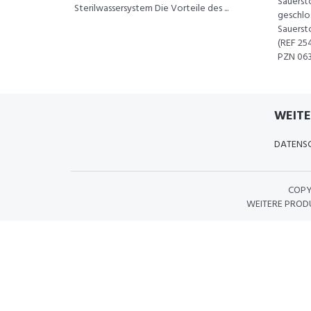
Sauersto
Sterilwassersystem Die Vorteile des ...
geschlos
Sauerst
(REF 25
PZN 063
WEITE
DATENSC
COPY
WEITERE PRODU