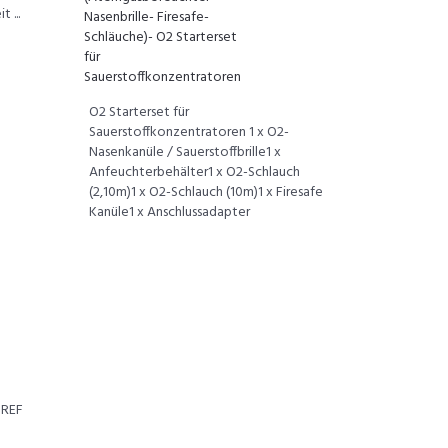
 ...
O2 Starterset für
Sauerstoffkonzentratoren 1 x O2-
Nasenkanüle / Sauerstoffbrille1 x
Anfeuchterbehälter1 x O2-Schlauch
(2,10m)1 x O2-Schlauch (10m)1 x Firesafe
Kanüle1 x Anschlussadapter
 REF