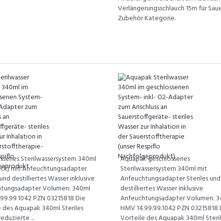
Verlängerungsschlauch 15m für Sauer
Zubehör Kategorie.
ssenes Sterilwassersystem 340ml
Aquapak geschlossenes
ack) mit Anfeuchtungsadapter
Sterilwassersystem 340ml mit
 und destilliertes Wasser inklusive
Anfeuchtungsadapter Steriles und
tungsadapter Volumen: 340ml
destilliertes Wasser inklusive
99.99.1042 PZN 03215818 Die
Anfeuchtungsadapter Volumen: 3
e des Aquapak 340ml Steriles
HMV 14.99.99.1042 PZN 03215818 
eduzierte ...
Vorteile des Aquapak 340ml Steri