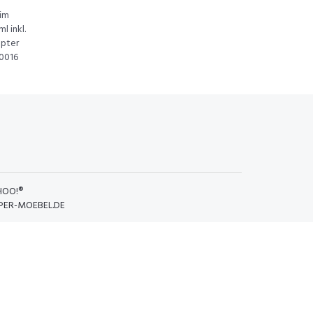
 im
l inkl.
apter
00016
HOO!®
PER-MOEBEL.DE