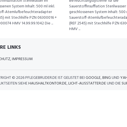
ffinsufflation Sterilwasser im
Befeuchtungssysteme für die
senen System Inhalt: 500 ml inkl.
Sauerstoffinsufflation Sterilwasser
off-Atemlufbefeuchteradapter
geschlossenen System Inhalt: 500 m
45) mit Stechhilfe PZN 06300016 +
Sauerstoff-Atemlufbefeuchterad
00074 HMV 14.99.99.1042 Die ...
(REF 2545) mit Stechhilfe PZN 63
HMV ...
RE LINKS
HUTZ, IMPRESSUM
RIGHT ©
2026 PFLEGEBRUDER.DE IST GELISTET BEI
GOOGLE
,
BING
UND
YA
KTSEITEN SIEHE
HAUSHALTKONTOR.DE
,
LICHT-AUSSTATTER.DE
UND DIE
SU