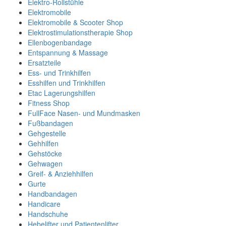
Elektro-Rollstühle
Elektromobile
Elektromobile & Scooter Shop
Elektrostimulationstherapie Shop
Ellenbogenbandage
Entspannung & Massage
Ersatzteile
Ess- und Trinkhilfen
Esshilfen und Trinkhilfen
Etac Lagerungshilfen
Fitness Shop
FullFace Nasen- und Mundmasken
Fußbandagen
Gehgestelle
Gehhilfen
Gehstöcke
Gehwagen
Greif- & Anziehhilfen
Gurte
Handbandagen
Handicare
Handschuhe
Hebelifter und Patientenlifter