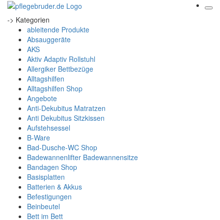
-> Kategorien
ableitende Produkte
Absauggeräte
AKS
Aktiv Adaptiv Rollstuhl
Allergiker Bettbezüge
Alltagshilfen
Alltagshilfen Shop
Angebote
Anti-Dekubitus Matratzen
Anti Dekubitus Sitzkissen
Aufstehsessel
B-Ware
Bad-Dusche-WC Shop
Badewannenlifter Badewannensitze
Bandagen Shop
Basisplatten
Batterien & Akkus
Befestigungen
Beinbeutel
Bett im Bett