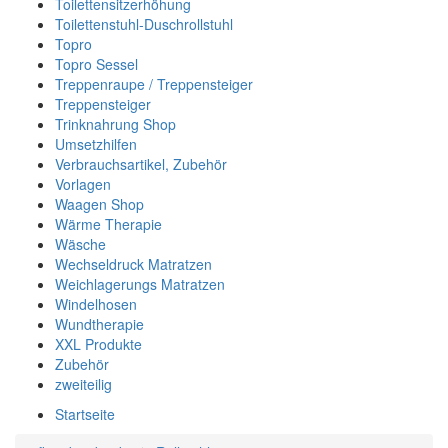
Toilettensitzerhöhung
Toilettenstuhl-Duschrollstuhl
Topro
Topro Sessel
Treppenraupe / Treppensteiger
Treppensteiger
Trinknahrung Shop
Umsetzhilfen
Verbrauchsartikel, Zubehör
Vorlagen
Waagen Shop
Wärme Therapie
Wäsche
Wechseldruck Matratzen
Weichlagerungs Matratzen
Windelhosen
Wundtherapie
XXL Produkte
Zubehör
zweiteilig
Startseite