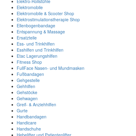
Elektro-Rollstühle
Elektromobile
Elektromobile & Scooter Shop
Elektrostimulationstherapie Shop
Ellenbogenbandage
Entspannung & Massage
Ersatzteile
Ess- und Trinkhilfen
Esshilfen und Trinkhilfen
Etac Lagerungshilfen
Fitness Shop
FullFace Nasen- und Mundmasken
Fußbandagen
Gehgestelle
Gehhilfen
Gehstöcke
Gehwagen
Greif- & Anziehhilfen
Gurte
Handbandagen
Handicare
Handschuhe
Hebelifter und Patientenlifter