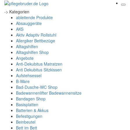
-> Kategorien
ableitende Produkte
Absauggeräte
AKS
Aktiv Adaptiv Rollstuhl
Allergiker Bettbezüge
Alltagshilfen
Alltagshilfen Shop
Angebote
Anti-Dekubitus Matratzen
Anti Dekubitus Sitzkissen
Aufstehsessel
B-Ware
Bad-Dusche-WC Shop
Badewannenlifter Badewannensitze
Bandagen Shop
Basisplatten
Batterien & Akkus
Befestigungen
Beinbeutel
Bett im Bett