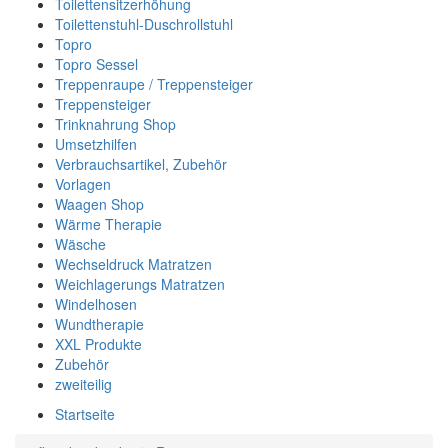
Toilettensitzerhöhung
Toilettenstuhl-Duschrollstuhl
Topro
Topro Sessel
Treppenraupe / Treppensteiger
Treppensteiger
Trinknahrung Shop
Umsetzhilfen
Verbrauchsartikel, Zubehör
Vorlagen
Waagen Shop
Wärme Therapie
Wäsche
Wechseldruck Matratzen
Weichlagerungs Matratzen
Windelhosen
Wundtherapie
XXL Produkte
Zubehör
zweiteilig
Startseite