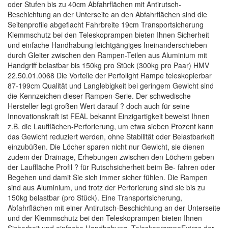
oder Stufen bis zu 40cm Abfahrflächen mit Antirutsch-
Beschichtung an der Unterseite an den Abfahrflächen sind die
Seitenprofile abgeflacht Fahrbreite 19cm Transportsicherung
Klemmschutz bei den Teleskoprampen bieten Ihnen Sicherheit
und einfache Handhabung leichtgängiges Ineinanderschieben
durch Gleiter zwischen den Rampen-Teilen aus Aluminium mit
Handgriff belastbar bis 150kg pro Stück (300kg pro Paar) HMV
22.50.01.0068 Die Vorteile der Perfolight Rampe teleskopierbar
87-199cm Qualität und Langlebigkeit bei geringem Gewicht sind
die Kennzeichen dieser Rampen-Serie. Der schwedische
Hersteller legt großen Wert darauf ? doch auch für seine
Innovationskraft ist FEAL bekannt Einzigartigkeit beweist Ihnen
z.B. die Laufflächen-Perforierung, um etwa sieben Prozent kann
das Gewicht reduziert werden, ohne Stabilität oder Belastbarkeit
einzubüßen. Die Löcher sparen nicht nur Gewicht, sie dienen
zudem der Drainage, Erhebungen zwischen den Löchern geben
der Lauffläche Profil ? für Rutschsicherheit beim Be- fahren oder
Begehen und damit Sie sich immer sicher fühlen. Die Rampen
sind aus Aluminium, und trotz der Perforierung sind sie bis zu
150kg belastbar (pro Stück). Eine Transportsicherung,
Abfahrflächen mit einer Antirutsch-Beschichtung an der Unterseite
und der Klemmschutz bei den Teleskoprampen bieten Ihnen