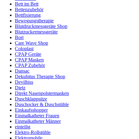
Bett im Bett
Bettenzubehör
Bettfixierung
Bewegungstherapie
Blutdruckmessgeräte Shop
Blutzuckermessgeräte
Bort
Care Wave Shop
Coloplast
CPAP Geräte
CPAP Masken
CPAP Zubehör
Dansac
Dekubitus Therapie Shop
Devilbiss
Dietz
Direkt Nasenpolstermasken
Duschklappsitze
Duschocker & Duschstühle
Einkaufsshopper
Einmalkatheter Frauen
Einmalkatheter Männer
einteilig
Elektro-Rollstühle
Elektromobile