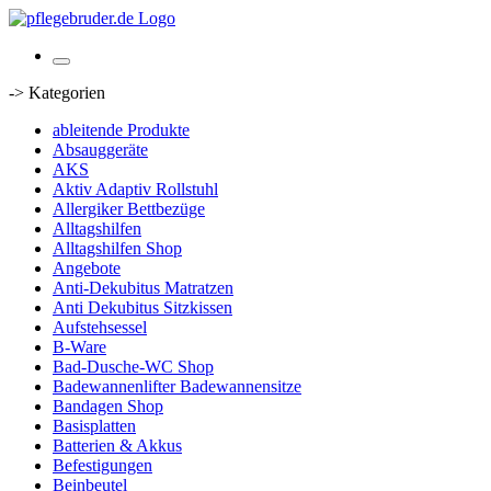
-> Kategorien
ableitende Produkte
Absauggeräte
AKS
Aktiv Adaptiv Rollstuhl
Allergiker Bettbezüge
Alltagshilfen
Alltagshilfen Shop
Angebote
Anti-Dekubitus Matratzen
Anti Dekubitus Sitzkissen
Aufstehsessel
B-Ware
Bad-Dusche-WC Shop
Badewannenlifter Badewannensitze
Bandagen Shop
Basisplatten
Batterien & Akkus
Befestigungen
Beinbeutel