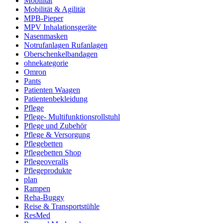
Mobilität
Mobilität & Agilität
MPB-Pieper
MPV Inhalationsgeräte
Nasenmasken
Notrufanlagen Rufanlagen
Oberschenkelbandagen
ohnekategorie
Omron
Pants
Patienten Waagen
Patientenbekleidung
Pflege
Pflege- Multifunktionsrollstuhl
Pflege und Zubehör
Pflege & Versorgung
Pflegebetten
Pflegebetten Shop
Pflegeoveralls
Pflegeprodukte
plan
Rampen
Reha-Buggy
Reise & Transportstühle
ResMed