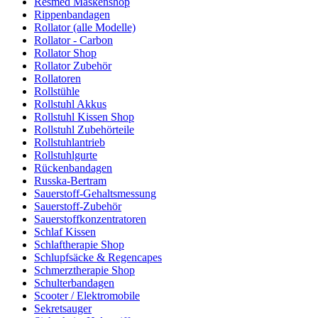
Resmed Maskenshop
Rippenbandagen
Rollator (alle Modelle)
Rollator - Carbon
Rollator Shop
Rollator Zubehör
Rollatoren
Rollstühle
Rollstuhl Akkus
Rollstuhl Kissen Shop
Rollstuhl Zubehörteile
Rollstuhlantrieb
Rollstuhlgurte
Rückenbandagen
Russka-Bertram
Sauerstoff-Gehaltsmessung
Sauerstoff-Zubehör
Sauerstoffkonzentratoren
Schlaf Kissen
Schlaftherapie Shop
Schlupfsäcke & Regencapes
Schmerztherapie Shop
Schulterbandagen
Scooter / Elektromobile
Sekretsauger