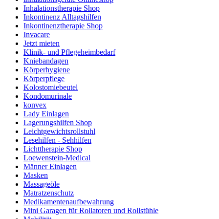
Inhalationstherapie Shop
Inkontinenz Alltagshilfen
Inkontinenztherapie Shop
Invacare
Jetzt mieten
Klinik- und Pflegeheimbedarf
Kniebandagen
Körperhygiene
Körperpflege
Kolostomiebeutel
Kondomurinale
konvex
Lady Einlagen
Lagerungshilfen Shop
Leichtgewichtsrollstuhl
Lesehilfen - Sehhilfen
Lichttherapie Shop
Loewenstein-Medical
Männer Einlagen
Masken
Massageöle
Matratzenschutz
Medikamentenaufbewahrung
Mini Garagen für Rollatoren und Rollstühle