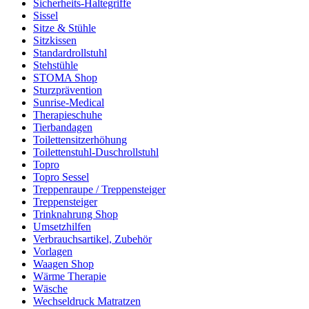
Sicherheits-Haltegriffe
Sissel
Sitze & Stühle
Sitzkissen
Standardrollstuhl
Stehstühle
STOMA Shop
Sturzprävention
Sunrise-Medical
Therapieschuhe
Tierbandagen
Toilettensitzerhöhung
Toilettenstuhl-Duschrollstuhl
Topro
Topro Sessel
Treppenraupe / Treppensteiger
Treppensteiger
Trinknahrung Shop
Umsetzhilfen
Verbrauchsartikel, Zubehör
Vorlagen
Waagen Shop
Wärme Therapie
Wäsche
Wechseldruck Matratzen