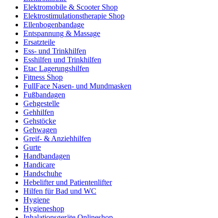
Elektromobile & Scooter Shop
Elektrostimulationstherapie Shop
Ellenbogenbandage
Entspannung & Massage
Ersatzteile
Ess- und Trinkhilfen
Esshilfen und Trinkhilfen
Etac Lagerungshilfen
Fitness Shop
FullFace Nasen- und Mundmasken
Fußbandagen
Gehgestelle
Gehhilfen
Gehstöcke
Gehwagen
Greif- & Anziehhilfen
Gurte
Handbandagen
Handicare
Handschuhe
Hebelifter und Patientenlifter
Hilfen für Bad und WC
Hygiene
Hygieneshop
Inhalationsgeräte Onlineshop