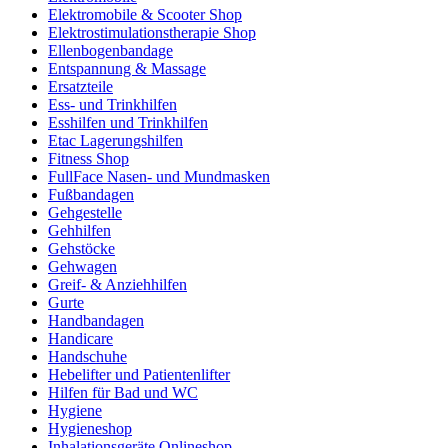
Elektromobile & Scooter Shop
Elektrostimulationstherapie Shop
Ellenbogenbandage
Entspannung & Massage
Ersatzteile
Ess- und Trinkhilfen
Esshilfen und Trinkhilfen
Etac Lagerungshilfen
Fitness Shop
FullFace Nasen- und Mundmasken
Fußbandagen
Gehgestelle
Gehhilfen
Gehstöcke
Gehwagen
Greif- & Anziehhilfen
Gurte
Handbandagen
Handicare
Handschuhe
Hebelifter und Patientenlifter
Hilfen für Bad und WC
Hygiene
Hygieneshop
Inhalationsgeräte Onlineshop