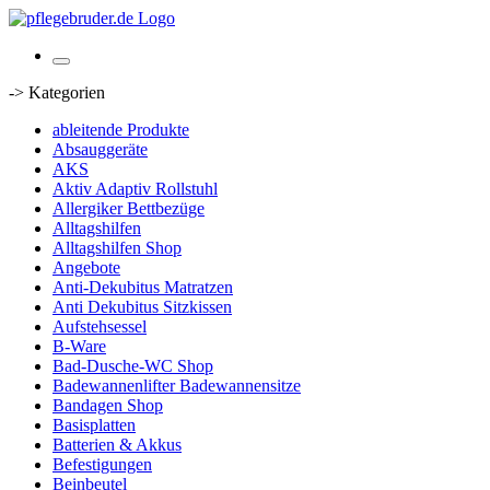
-> Kategorien
ableitende Produkte
Absauggeräte
AKS
Aktiv Adaptiv Rollstuhl
Allergiker Bettbezüge
Alltagshilfen
Alltagshilfen Shop
Angebote
Anti-Dekubitus Matratzen
Anti Dekubitus Sitzkissen
Aufstehsessel
B-Ware
Bad-Dusche-WC Shop
Badewannenlifter Badewannensitze
Bandagen Shop
Basisplatten
Batterien & Akkus
Befestigungen
Beinbeutel