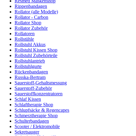
Resmed Maskenshop
Rippenbandagen
Rollator (alle Modelle)
Rollator - Carbon
Rollator Shop
Rollator Zubehör
Rollatoren
Rollstühle
Rollstuhl Akkus
Rollstuhl Kissen Shop
Rollstuhl Zubehörteile
Rollstuhlantrieb
Rollstuhlgurte
Rückenbandagen
Russka-Bertram
Sauerstoff-Gehaltsmessung
Sauerstoff-Zubehör
Sauerstoffkonzentratoren
Schlaf Kissen
Schlaftherapie Shop
Schlupfsäcke & Regencapes
Schmerztherapie Shop
Schulterbandagen
Scooter / Elektromobile
Sekretsauger