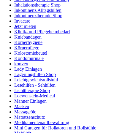
Inhalationstherapie Shop
Inkontinenz Alltagshilfen
Inkontinenztherapie Shop
Invacare
Jetzt mieten
Klinik- und Pflegeheimbedarf
Kniebandagen
Körperhygiene
Körperpflege
Kolostomiebeutel
Kondomurinale
konvex
Lady Einlagen
Lagerungshilfen Shop
Leichtgewichtsrollstuhl
Lesehilfen - Sehhilfen
Lichttherapie Shop
Loewenstein-Medical
Männer Einlagen
Masken
Massageöle
Matratzenschutz
Medikamentenaufbewahrung
Mini Garagen für Rollatoren und Rollstühle