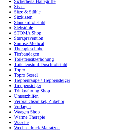
Sicherheits-Haltegriffe
Sissel
Sitze & Stühle
Sitzkissen
Standardrollstuhl
Stehstühle
STOMA Shop
Sturzprävention
Sunrise-Medical
Therapieschuhe
Tierbandagen
Toilettensitzerhöhung
Toilettenstuhl-Duschrollstuhl
Topro
Topro Sessel
Treppenraupe / Treppensteiger
Treppensteiger
Trinknahrung Shop
Umsetzhilfen
Verbrauchsartikel, Zubehör
Vorlagen
Waagen Shop
Wärme Therapie
Wäsche
Wechseldruck Matratzen