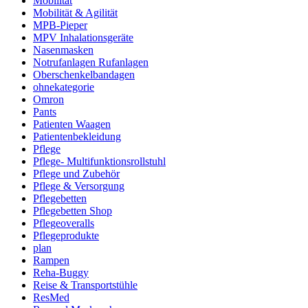
Mobilität
Mobilität & Agilität
MPB-Pieper
MPV Inhalationsgeräte
Nasenmasken
Notrufanlagen Rufanlagen
Oberschenkelbandagen
ohnekategorie
Omron
Pants
Patienten Waagen
Patientenbekleidung
Pflege
Pflege- Multifunktionsrollstuhl
Pflege und Zubehör
Pflege & Versorgung
Pflegebetten
Pflegebetten Shop
Pflegeoveralls
Pflegeprodukte
plan
Rampen
Reha-Buggy
Reise & Transportstühle
ResMed