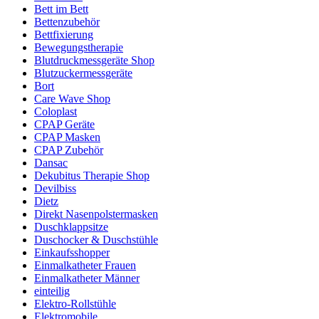
Bett im Bett
Bettenzubehör
Bettfixierung
Bewegungstherapie
Blutdruckmessgeräte Shop
Blutzuckermessgeräte
Bort
Care Wave Shop
Coloplast
CPAP Geräte
CPAP Masken
CPAP Zubehör
Dansac
Dekubitus Therapie Shop
Devilbiss
Dietz
Direkt Nasenpolstermasken
Duschklappsitze
Duschocker & Duschstühle
Einkaufsshopper
Einmalkatheter Frauen
Einmalkatheter Männer
einteilig
Elektro-Rollstühle
Elektromobile