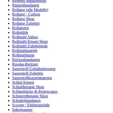
Resmed Maskenshop
Rippenbandagen
Rollator (alle Modelle)
Rollator - Carbon
Rollator Shop
Rollator Zubehör
Rollatoren
Rollstühle
Rollstuhl Akkus
Rollstuhl Kissen Shop
Rollstuhl Zubehörteile
Rollstuhlantrieb
Rollstuhlgurte
Rückenbandagen
Russka-Bertram
Sauerstoff-Gehaltsmessung
Sauerstoff-Zubehör
Sauerstoffkonzentratoren
Schlaf Kissen
Schlaftherapie Shop
Schlupfsäcke & Regencapes
Schmerztherapie Shop
Schulterbandagen
Scooter / Elektromobile
Sekretsauger