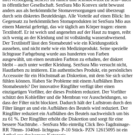
in öffentlicher Gesellschaft. SenSura Mio Konvex sieht bewusst
anders aus als herkömmliche Stomaversorgungen und überzeugt
durch sein diskretes Beuteldesign. Alle Vorteile auf einen Blick: Im
Gegensatz zu herkömmlichen Stomaprodukten ist SenSura Mio aus
einem Material gefertigt, das wir täglich am Körper tragen: einem
Textilstoff. Er ist weich und angenehm auf der Haut zu tragen, reibt
sich wenig an der Kleidung und ist vollständig wasserabweisend.
Der Textilstoff lässt den Stomabeutel wie ein Kleidungsstück
aussehen, und nicht mehr wie ein Medizinprodukt. Seine spezielle
lichtgraue Farbgebung wurde aus hunderten von Farben
ausgewählt, um einen neutralen Farbton zu erhalten, der diskret
bleibt – auch unter weißer Kleidung. SenSura Mio versucht nicht,
Hautfarben zu imitieren. Ein authentisches Produkt, ein persönliches
Accessoire für ein Höchstmaß an Diskretion, mit dem Sie sich sicher
fühlen können. Haben Sie Probleme mit einem Aufblähen Ihres
Stomabeutels? Der innovative Ringfilter verfügt über einen
einzigartigen Vorfilter, der dieses Problem reduziert. Der Vorfilter
schützt den Kohlefilter und die Membran vor Ausscheidungen, so
dass der Filter nicht blockiert. Dadurch hält der Luftstrom durch den
Filter länger an und ein Aufblähen des Beutels wird reduziert. Der
Ringfilter reduziert ein Aufblähen des Beutels nachweislich um bis
zu 61 %. Der Ringfilter erhöht die Diskretion und sorgt für eine
bessere Nachtruhe. - SenSura Mio einteilig Click Ileo-Tagdrainage-
RR 70mm- 1040ml- lichtgrau- P-10 Stück- PZN 12615095 ist ein