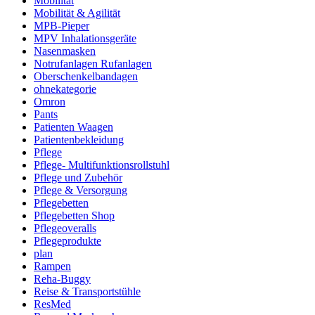
Mobilität
Mobilität & Agilität
MPB-Pieper
MPV Inhalationsgeräte
Nasenmasken
Notrufanlagen Rufanlagen
Oberschenkelbandagen
ohnekategorie
Omron
Pants
Patienten Waagen
Patientenbekleidung
Pflege
Pflege- Multifunktionsrollstuhl
Pflege und Zubehör
Pflege & Versorgung
Pflegebetten
Pflegebetten Shop
Pflegeoveralls
Pflegeprodukte
plan
Rampen
Reha-Buggy
Reise & Transportstühle
ResMed