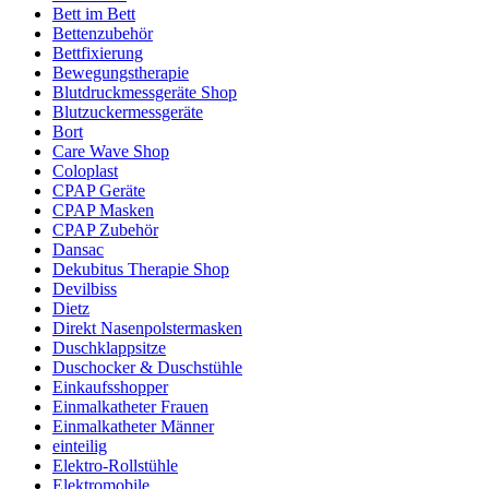
Bett im Bett
Bettenzubehör
Bettfixierung
Bewegungstherapie
Blutdruckmessgeräte Shop
Blutzuckermessgeräte
Bort
Care Wave Shop
Coloplast
CPAP Geräte
CPAP Masken
CPAP Zubehör
Dansac
Dekubitus Therapie Shop
Devilbiss
Dietz
Direkt Nasenpolstermasken
Duschklappsitze
Duschocker & Duschstühle
Einkaufsshopper
Einmalkatheter Frauen
Einmalkatheter Männer
einteilig
Elektro-Rollstühle
Elektromobile