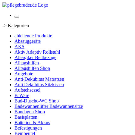
-> Kategorien
ableitende Produkte
Absauggeräte
AKS
Aktiv Adaptiv Rollstuhl
Allergiker Bettbezüge
Alltagshilfen
Alltagshilfen Shop
Angebote
Anti-Dekubitus Matratzen
Anti Dekubitus Sitzkissen
Aufstehsessel
B-Ware
Bad-Dusche-WC Shop
Badewannenlifter Badewannensitze
Bandagen Shop
Basisplatten
Batterien & Akkus
Befestigungen
Beinbeutel