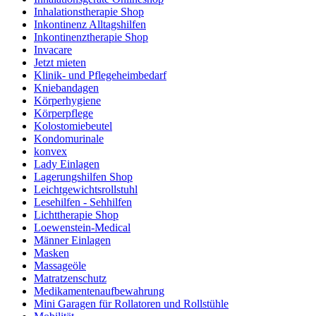
Inhalationstherapie Shop
Inkontinenz Alltagshilfen
Inkontinenztherapie Shop
Invacare
Jetzt mieten
Klinik- und Pflegeheimbedarf
Kniebandagen
Körperhygiene
Körperpflege
Kolostomiebeutel
Kondomurinale
konvex
Lady Einlagen
Lagerungshilfen Shop
Leichtgewichtsrollstuhl
Lesehilfen - Sehhilfen
Lichttherapie Shop
Loewenstein-Medical
Männer Einlagen
Masken
Massageöle
Matratzenschutz
Medikamentenaufbewahrung
Mini Garagen für Rollatoren und Rollstühle