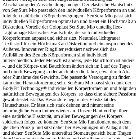
Abschätzung der Ausscheidungsmenge. Der elastische Hautschutz
von SenSura Mio passt sich den individuellen Körperformen an und
folgt den natürlichen Körperbewegungen.. SenSura Mio passt sich
individuellen Körperformen optimal an und bietet ein Höchstmaß an
Diskretion. Vorteile der Coloplast SenSura Mio einteilig Ileo-
Tagdrainage Elastischer Hautschutz, der sich individuellen
Körperformen anpasst und sicher sitzt. Neutraler, lichtgrauer
Textilstoff für ein Höchstmaß an Diskretion und ein ansprechendes
Äußeres. Innovativer Ringfilter reduziert nachweislich das
Aufblähen des Beutels Körperformen sind individuell
unterschiedlich. Jeder Mensch ist anders, jede Bauchform ist anders
–, und die Körper- und Bauchform ändert sich im Lauf des Tages
und durch Bewegung - oder auch über die Jahre, etwa durch Ab-
oder Zunahme des Gewichts. Die passende Versorgung zu finden
kann eine Herausforderung sein. SenSura Mio passt sich dank der
BodyFit Technology® individuellen Körperformen an und folgt den
natürlichen Bewegungen des Körpers, so dass eine sichere Passform
gewährleistet ist. Das Besondere liegt in der Elastizität des
Hautschutzes. Er lässt sich stark dehnen und nimmt seine
ursprüngliche Form immer wieder an. Unsere Haut verfügt über
eine natürliche Elastizität, um allen Bewegungen des Körpers
spielerisch folgen zu können. SenSura Mio funktioniert nach dem
gleichen Prinzip und sitzt daher bei Bewegungen im Alltag dicht
und sicher. SenSura Mio unterstützt Stomaträger,sich beim Tragen
ihrerVersorgung sicherer zu fühlen und selbstbewusst zu sein– auch