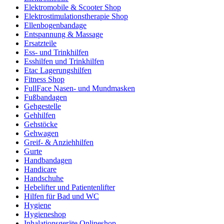
Elektromobile & Scooter Shop
Elektrostimulationstherapie Shop
Ellenbogenbandage
Entspannung & Massage
Ersatzteile
Ess- und Trinkhilfen
Esshilfen und Trinkhilfen
Etac Lagerungshilfen
Fitness Shop
FullFace Nasen- und Mundmasken
Fußbandagen
Gehgestelle
Gehhilfen
Gehstöcke
Gehwagen
Greif- & Anziehhilfen
Gurte
Handbandagen
Handicare
Handschuhe
Hebelifter und Patientenlifter
Hilfen für Bad und WC
Hygiene
Hygieneshop
Inhalationsgeräte Onlineshop