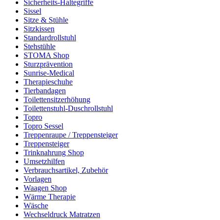
Sicherheits-Haltegriffe
Sissel
Sitze & Stühle
Sitzkissen
Standardrollstuhl
Stehstühle
STOMA Shop
Sturzprävention
Sunrise-Medical
Therapieschuhe
Tierbandagen
Toilettensitzerhöhung
Toilettenstuhl-Duschrollstuhl
Topro
Topro Sessel
Treppenraupe / Treppensteiger
Treppensteiger
Trinknahrung Shop
Umsetzhilfen
Verbrauchsartikel, Zubehör
Vorlagen
Waagen Shop
Wärme Therapie
Wäsche
Wechseldruck Matratzen