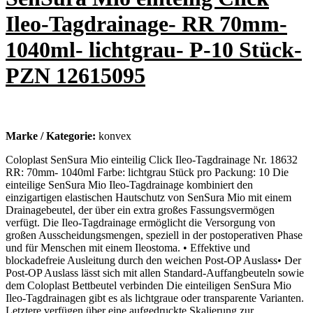
Ileo-Tagdrainage- RR 70mm-
1040ml- lichtgrau- P-10 Stück-
PZN 12615095
Marke / Kategorie:
konvex
Coloplast SenSura Mio einteilig Click Ileo-Tagdrainage Nr. 18632
RR: 70mm- 1040ml Farbe: lichtgrau Stück pro Packung: 10 Die
einteilige SenSura Mio Ileo-Tagdrainage kombiniert den
einzigartigen elastischen Hautschutz von SenSura Mio mit einem
Drainagebeutel, der über ein extra großes Fassungsvermögen
verfügt. Die Ileo-Tagdrainage ermöglicht die Versorgung von
großen Ausscheidungsmengen, speziell in der postoperativen Phase
und für Menschen mit einem Ileostoma. • Effektive und
blockadefreie Ausleitung durch den weichen Post-OP Auslass• Der
Post-OP Auslass lässt sich mit allen Standard-Auffangbeuteln sowie
dem Coloplast Bettbeutel verbinden Die einteiligen SenSura Mio
Ileo-Tagdrainagen gibt es als lichtgraue oder transparente Varianten.
Letztere verfügen über eine aufgedruckte Skalierung zur