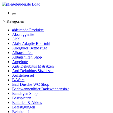
-> Kategorien
ableitende Produkte
Absauggeräte
AKS
Aktiv Adaptiv Rollstuhl
Allergiker Bettbezüge
Alltagshilfen
Alltagshilfen Shop
Angebote
Anti-Dekubitus Matratzen
Anti Dekubitus Sitzkissen
Aufstehsessel
B-Ware
Bad-Dusche-WC Shop
Badewannenlifter Badewannensitze
Bandagen Shop
Basisplatten
Batterien & Akkus
Befestigungen
Beinbeutel