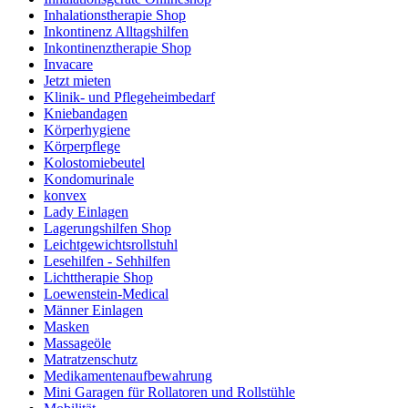
Inhalationstherapie Shop
Inkontinenz Alltagshilfen
Inkontinenztherapie Shop
Invacare
Jetzt mieten
Klinik- und Pflegeheimbedarf
Kniebandagen
Körperhygiene
Körperpflege
Kolostomiebeutel
Kondomurinale
konvex
Lady Einlagen
Lagerungshilfen Shop
Leichtgewichtsrollstuhl
Lesehilfen - Sehhilfen
Lichttherapie Shop
Loewenstein-Medical
Männer Einlagen
Masken
Massageöle
Matratzenschutz
Medikamentenaufbewahrung
Mini Garagen für Rollatoren und Rollstühle