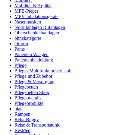
Mobilität
Mobilität & Agilität
MPB-Pieper
MPV Inhalationsgeräte
Nasenmasken
Notrufanlagen Rufanlagen
Oberschenkelbandagen
ohnekategorie
Omron
Pants
Patienten Waagen
Patientenbekleidung
Pflege
Pflege- Multifunktionsrollstuhl
Pflege und Zubehör
Pflege & Versorgung
Pflegebetten
Pflegebetten Shop
Pflegeoveralls
Pflegeprodukte
plan
Rampen
Reha-Buggy
Reise & Transportstühle
ResMed