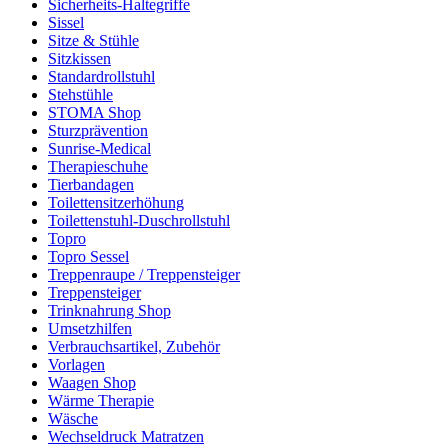
Sicherheits-Haltegriffe
Sissel
Sitze & Stühle
Sitzkissen
Standardrollstuhl
Stehstühle
STOMA Shop
Sturzprävention
Sunrise-Medical
Therapieschuhe
Tierbandagen
Toilettensitzerhöhung
Toilettenstuhl-Duschrollstuhl
Topro
Topro Sessel
Treppenraupe / Treppensteiger
Treppensteiger
Trinknahrung Shop
Umsetzhilfen
Verbrauchsartikel, Zubehör
Vorlagen
Waagen Shop
Wärme Therapie
Wäsche
Wechseldruck Matratzen