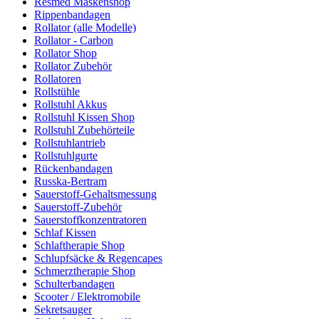
Resmed Maskenshop
Rippenbandagen
Rollator (alle Modelle)
Rollator - Carbon
Rollator Shop
Rollator Zubehör
Rollatoren
Rollstühle
Rollstuhl Akkus
Rollstuhl Kissen Shop
Rollstuhl Zubehörteile
Rollstuhlantrieb
Rollstuhlgurte
Rückenbandagen
Russka-Bertram
Sauerstoff-Gehaltsmessung
Sauerstoff-Zubehör
Sauerstoffkonzentratoren
Schlaf Kissen
Schlaftherapie Shop
Schlupfsäcke & Regencapes
Schmerztherapie Shop
Schulterbandagen
Scooter / Elektromobile
Sekretsauger