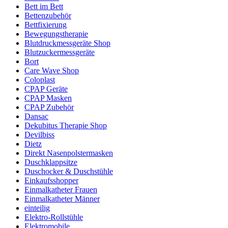
Bett im Bett
Bettenzubehör
Bettfixierung
Bewegungstherapie
Blutdruckmessgeräte Shop
Blutzuckermessgeräte
Bort
Care Wave Shop
Coloplast
CPAP Geräte
CPAP Masken
CPAP Zubehör
Dansac
Dekubitus Therapie Shop
Devilbiss
Dietz
Direkt Nasenpolstermasken
Duschklappsitze
Duschocker & Duschstühle
Einkaufsshopper
Einmalkatheter Frauen
Einmalkatheter Männer
einteilig
Elektro-Rollstühle
Elektromobile