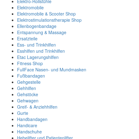
Elektro-Rollstühle
Elektromobile
Elektromobile & Scooter Shop
Elektrostimulationstherapie Shop
Ellenbogenbandage
Entspannung & Massage
Ersatzteile
Ess- und Trinkhilfen
Esshilfen und Trinkhilfen
Etac Lagerungshilfen
Fitness Shop
FullFace Nasen- und Mundmasken
Fußbandagen
Gehgestelle
Gehhilfen
Gehstöcke
Gehwagen
Greif- & Anziehhilfen
Gurte
Handbandagen
Handicare
Handschuhe
Hebelifter und Patientenlifter