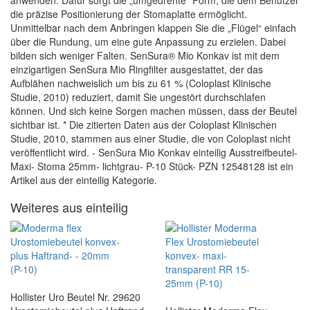
anwenden. Dafür sorgt die „umgedrehte“ Form, die dem Benutzer
die präzise Positionierung der Stomaplatte ermöglicht.
Unmittelbar nach dem Anbringen klappen Sie die „Flügel“ einfach
über die Rundung, um eine gute Anpassung zu erzielen. Dabei
bilden sich weniger Falten. SenSura® Mio Konkav ist mit dem
einzigartigen SenSura Mio Ringfilter ausgestattet, der das
Aufblähen nachweislich um bis zu 61 % (Coloplast Klinische
Studie, 2010) reduziert, damit Sie ungestört durchschlafen
können. Und sich keine Sorgen machen müssen, dass der Beutel
sichtbar ist. * Die zitierten Daten aus der Coloplast Klinischen
Studie, 2010, stammen aus einer Studie, die von Coloplast nicht
veröffentlicht wird. - SenSura Mio Konkav einteilig Ausstreifbeutel-
Maxi- Stoma 25mm- lichtgrau- P-10 Stück- PZN 12548128 ist ein
Artikel aus der einteilig Kategorie.
Weiteres aus einteilig
Hollister Uro Beutel Nr. 29620