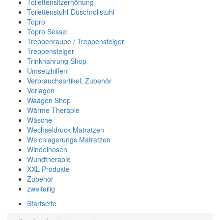
Toilettensitzerhöhung
Toilettenstuhl-Duschrollstuhl
Topro
Topro Sessel
Treppenraupe / Treppensteiger
Treppensteiger
Trinknahrung Shop
Umsetzhilfen
Verbrauchsartikel, Zubehör
Vorlagen
Waagen Shop
Wärme Therapie
Wäsche
Wechseldruck Matratzen
Weichlagerungs Matratzen
Windelhosen
Wundtherapie
XXL Produkte
Zubehör
zweiteilig
Startseite