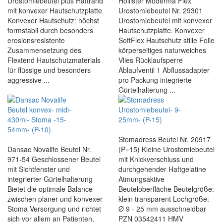
Urostomiebeutel plus Haftrand
Hollister Moderma Flex
mit konvexer Hautschutzplatte
Urostomiebeutel Nr. 29301
Konvexer Hautschutz: höchst
Urostomiebeutel mit konvexer
formstabil durch besonders
Hautschutzplatte. Konvexer
erosionsresistente
SoftFlex Hautschutz stille Folie
Zusammensetzung des
körperseitiges naturweiches
Flextend Hautschutzmaterials
Vlies Rücklaufsperre
für flüssige und besonders
Ablaufventil 1 Abflussadapter
aggressive ...
pro Packung integrierte
Gürtelhalterung ...
Stomadress Beutel Nr. 20917
Dansac Novalife Beutel Nr.
(P=15) Kleine Urostomiebeutel
971-54 Geschlossener Beutel
mit Knickverschluss und
mit Sichtfenster und
durchgehender Haftgelatine
integrierter Gürtelhalterung
Atmungsaktive
Bietet die optimale Balance
Beuteloberfläche Beutelgröße:
zwischen planer und konvexer
klein transparent Lochgröße:
Stoma Versorgung und richtet
Ø 9 - 25 mm ausschneidbar
sich vor allem an Patienten,
PZN 03542411 HMV