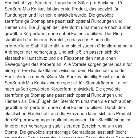
Hautschutztyp: Standard Tragedauer Stück pro Packung: 10
SenSura Mio Konkav ist das erste Produkt, das speziell für
Rundungen und Hernien entwickelt wurde. Die gewölbte
sternförmige Stomaplatte passt sich optimal Rundungen und
Hernien an. Die „Flügel“ der Sternform umarmen die nach außen
gewölbte Körperform, ohne dabei Falten zu bilden. Der Ring
stabilisiert den inneren Bereich, sodass das Stoma die
erforderliche Stabilität erhält, und bietet zudem Orientierung beim
Anbringen der Versorgung. Und schließlich passen sich der
elastische Hautschutz und die Flexzonen den natürlichen
Bewegungen des Körpers an. Alle Vorteile sorgen gemeinsam für
eine größere Kontaktfläche zwischen dem Hautschutz und der
Haut. Vorteile des SenSura Mio Konkav einteilig Ausstreifbeutel
SenSura® Mio Konkav wurde speziell für Stomaträger mit einer
nach außen gewölbten Körperform entwickelt. Die gewölbte
sternförmige Stomaplatte passt sich optimal Rundungen und
Hernien an. Die „Flügel“ der Sternform umarmen die nach außen
gewölbte Körperform, ohne dabei Falten zu bilden. Durch den
elastischen Hautschutz und die Flexzonen kann sich das Produkt
den Körperbewegungen optimal anpassen. Der Stabilitätsring im
Inneren der Versorgung stabilisiert den Bereich rund um das
Stoma. Die gewölbte sternförmige Stomaplatte lässt sich leicht