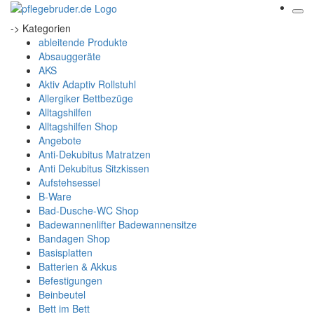
-> Kategorien
ableitende Produkte
Absauggeräte
AKS
Aktiv Adaptiv Rollstuhl
Allergiker Bettbezüge
Alltagshilfen
Alltagshilfen Shop
Angebote
Anti-Dekubitus Matratzen
Anti Dekubitus Sitzkissen
Aufstehsessel
B-Ware
Bad-Dusche-WC Shop
Badewannenlifter Badewannensitze
Bandagen Shop
Basisplatten
Batterien & Akkus
Befestigungen
Beinbeutel
Bett im Bett