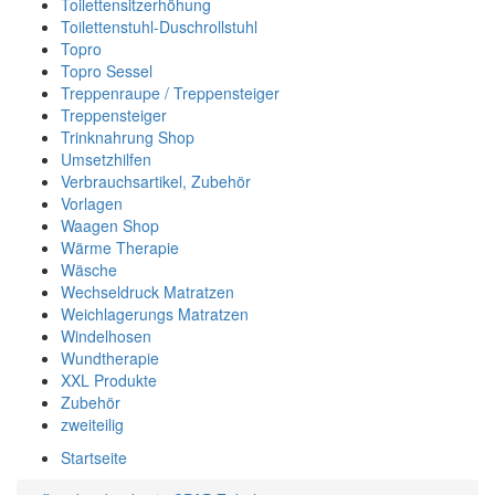
Toilettensitzerhöhung
Toilettenstuhl-Duschrollstuhl
Topro
Topro Sessel
Treppenraupe / Treppensteiger
Treppensteiger
Trinknahrung Shop
Umsetzhilfen
Verbrauchsartikel, Zubehör
Vorlagen
Waagen Shop
Wärme Therapie
Wäsche
Wechseldruck Matratzen
Weichlagerungs Matratzen
Windelhosen
Wundtherapie
XXL Produkte
Zubehör
zweiteilig
Startseite