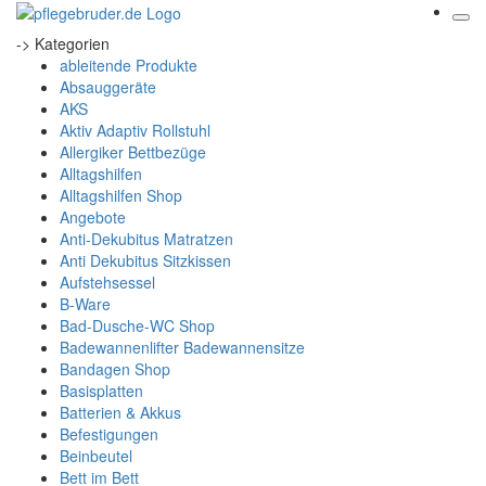
-> Kategorien
ableitende Produkte
Absauggeräte
AKS
Aktiv Adaptiv Rollstuhl
Allergiker Bettbezüge
Alltagshilfen
Alltagshilfen Shop
Angebote
Anti-Dekubitus Matratzen
Anti Dekubitus Sitzkissen
Aufstehsessel
B-Ware
Bad-Dusche-WC Shop
Badewannenlifter Badewannensitze
Bandagen Shop
Basisplatten
Batterien & Akkus
Befestigungen
Beinbeutel
Bett im Bett