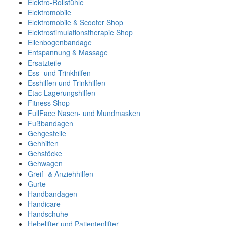
Elektro-Rollstühle
Elektromobile
Elektromobile & Scooter Shop
Elektrostimulationstherapie Shop
Ellenbogenbandage
Entspannung & Massage
Ersatzteile
Ess- und Trinkhilfen
Esshilfen und Trinkhilfen
Etac Lagerungshilfen
Fitness Shop
FullFace Nasen- und Mundmasken
Fußbandagen
Gehgestelle
Gehhilfen
Gehstöcke
Gehwagen
Greif- & Anziehhilfen
Gurte
Handbandagen
Handicare
Handschuhe
Hebelifter und Patientenlifter