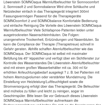
Löwenstein SOMNOaqua Warmluftbefeuchter für Somnocomfort
2, Somnosoft 2 und Somnobalance Wird ohne Schläuche und
Netzstecker einfach in das Therapiegerät integriert 300ml
Fassungsvermögen Passend für die Therapiegeräte
SOMNOcomfort 2 und SOMNObalance Komfortable Bedienung
und einfache Reinigung Die Vorteile des Löwenstein SOMNOaqua
Warmluftbefeuchter Viele Schlafapnoe-Patienten leiden unter
ausgetrockneten Nasenschleimhäuten. Die Folgen:
unangenehme Trockenheit, Entzündungen und Nasenbluten. So
kann die Compliance der Therapie (Therapietreue) schnell in
Gefahr geraten. Abhilfe schaffen Atemluftbefeuchter wie das
SOMNOaqua. Der SOMNOaqua ist selbst mit maximaler
Befüllung bis 45° kippsicher und verfügt über ein Sichtfenster zur
Kontrolle des Wasserstandes Die Löwenstein-Atemluftbefeuchter
sind mit einem großen Wasserbehälter mit ca. 300 ml für
erhöhten Anfeuchtungsbedarf ausgelegt ? z. B. bei Patienten mit
hohem Atemzugvolumen oder verstärkter Mundatmung. Die
Einstellung von Heizleistung/Luftfeuchtigkeit sowie die
Stromversorgung erfolgt über das Therapiegerät. Die Befeuchter
sind mühelos zu füllen und leicht zu reinigen, sogar im
Geschirrspüler. Bitte lesen Sie vor Gebrauch dieses Löwenstein
SOMNOaqua Warmluftbefeuchter aufmerksam die