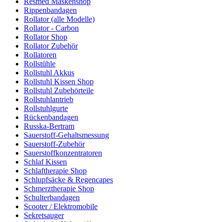
Resmed Maskenshop
Rippenbandagen
Rollator (alle Modelle)
Rollator - Carbon
Rollator Shop
Rollator Zubehör
Rollatoren
Rollstühle
Rollstuhl Akkus
Rollstuhl Kissen Shop
Rollstuhl Zubehörteile
Rollstuhlantrieb
Rollstuhlgurte
Rückenbandagen
Russka-Bertram
Sauerstoff-Gehaltsmessung
Sauerstoff-Zubehör
Sauerstoffkonzentratoren
Schlaf Kissen
Schlaftherapie Shop
Schlupfsäcke & Regencapes
Schmerztherapie Shop
Schulterbandagen
Scooter / Elektromobile
Sekretsauger