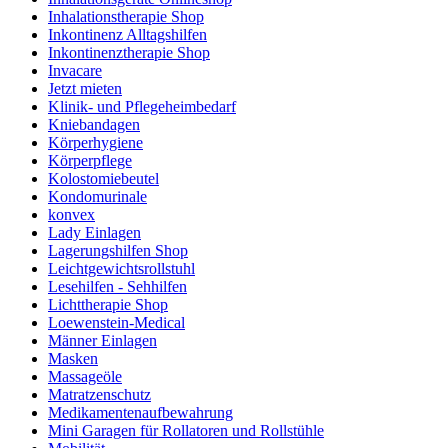
Inhalationstherapie Shop
Inkontinenz Alltagshilfen
Inkontinenztherapie Shop
Invacare
Jetzt mieten
Klinik- und Pflegeheimbedarf
Kniebandagen
Körperhygiene
Körperpflege
Kolostomiebeutel
Kondomurinale
konvex
Lady Einlagen
Lagerungshilfen Shop
Leichtgewichtsrollstuhl
Lesehilfen - Sehhilfen
Lichttherapie Shop
Loewenstein-Medical
Männer Einlagen
Masken
Massageöle
Matratzenschutz
Medikamentenaufbewahrung
Mini Garagen für Rollatoren und Rollstühle