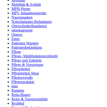
Mobilität
Mobilität & Agilität
MPB-Pieper
MPV Inhalationsgeräte
Nasenmasken
Notrufanlagen Rufanlagen
Oberschenkelbandagen
ohnekategorie
Omron
Pants
Patienten Waagen
Patientenbekleidung
Pflege
Pflege- Multifunktionsrollstuhl
Pflege und Zubehör
Pflege & Versorgung
Pflegebetten
Pflegebetten Shop
Pflegeoveralls
Pflegeprodukte
plan
Rampen
Reha-Buggy
Reise & Transportstühle
ResMed