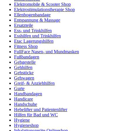
Elektromobile & Scooter Shop
Elektrostimulationstherapie Shop
Ellenbogenbandage
Entspannung & Massage
Ersatzteile
Ess- und Trinkhilfen
Esshilfen und Trinkhilfen
Etac Lagerungshilfen
Fitness Shop
FullFace Nasen- und Mundmasken
Fußbandagen
Gehgestelle
Gehhilfen
Gehstöcke
Gehwagen
Greif- & Anziehhilfen
Gurte
Handbandagen
Handicare
Handschuhe
Hebelifter und Patientenlifter
Hilfen für Bad und WC
Hygiene
Hygieneshop
Inhalationsgeräte Onlineshop