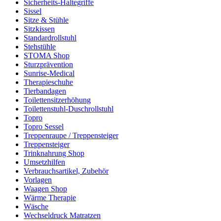
Sicherheits-Haltegriffe
Sissel
Sitze & Stühle
Sitzkissen
Standardrollstuhl
Stehstühle
STOMA Shop
Sturzprävention
Sunrise-Medical
Therapieschuhe
Tierbandagen
Toilettensitzerhöhung
Toilettenstuhl-Duschrollstuhl
Topro
Topro Sessel
Treppenraupe / Treppensteiger
Treppensteiger
Trinknahrung Shop
Umsetzhilfen
Verbrauchsartikel, Zubehör
Vorlagen
Waagen Shop
Wärme Therapie
Wäsche
Wechseldruck Matratzen