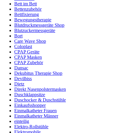
Bett im Bett
Bettenzubehör
Bettfixierung
Bewegungstherapie
Blutdruckmessgeräte Shop
Blutzuckermessgeräte
Bort
Care Wave Shop
Coloplast
CPAP Geräte
CPAP Masken
CPAP Zubehör
Dansac
Dekubitus Therapie Shop
Devilbiss
Dietz
Direkt Nasenpolstermasken
Duschklappsitze
Duschocker & Duschstühle
Einkaufsshopper
Einmalkatheter Frauen
Einmalkatheter Männer
einteilig
Elektro-Rollstühle
Elektromobile