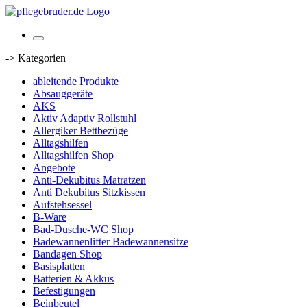
-> Kategorien
ableitende Produkte
Absauggeräte
AKS
Aktiv Adaptiv Rollstuhl
Allergiker Bettbezüge
Alltagshilfen
Alltagshilfen Shop
Angebote
Anti-Dekubitus Matratzen
Anti Dekubitus Sitzkissen
Aufstehsessel
B-Ware
Bad-Dusche-WC Shop
Badewannenlifter Badewannensitze
Bandagen Shop
Basisplatten
Batterien & Akkus
Befestigungen
Beinbeutel